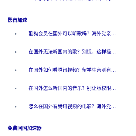
影音加速
酷狗会员在国外可以听歌吗？海外党亲测有效：3步解决音乐权限难题
在国外无法听国内的歌？别慌，这样操作就能畅听QQ音乐（附亲测加速器推荐）
在国外如何看腾讯视频？留学生亲测有效的回国加速方案
在国外怎么听国内的音乐？别让版权限制断了你的华语歌单
怎么在国外看腾讯视频的电影？海外党亲测有效的回国加速指南
免费回国加速器