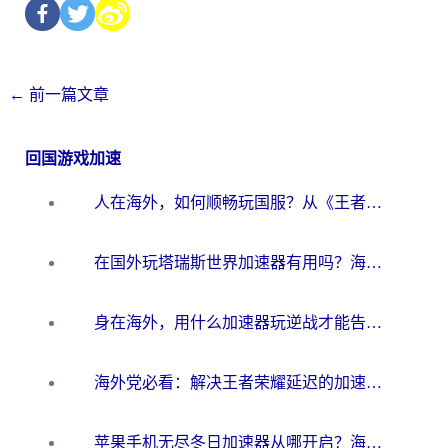
←
前一篇文章
回国游戏加速
人在海外，如何顺畅玩国服？从《王者荣耀》到《云图计划》的加速器终极指南
在国外玩塔瑞斯世界加速器有用吗？海外玩家亲测后的真实答案
身在海外，用什么加速器玩逆战才能告别延迟？
海外党必看：解决王者荣耀延迟的加速器终极指南——从EVE到猫和老鼠，一个工具全搞定
苹果手机无尽冬日加速器从哪开启？海外玩家的冬日生存指南