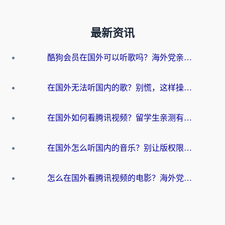
最新资讯
酷狗会员在国外可以听歌吗？海外党亲测有效：3步解决音乐权限难题
在国外无法听国内的歌？别慌，这样操作就能畅听QQ音乐（附亲测加速器推荐）
在国外如何看腾讯视频？留学生亲测有效的回国加速方案
在国外怎么听国内的音乐？别让版权限制断了你的华语歌单
怎么在国外看腾讯视频的电影？海外党亲测有效的回国加速指南