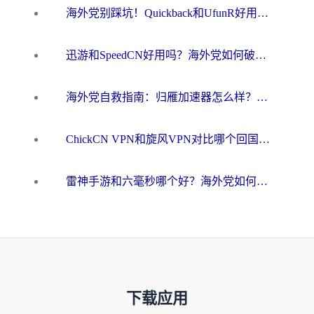
海外党别踩坑！Quickback和UfunR好用吗？选对回国加速器才能无缝刷国内资源
迅游和SpeedCN好用吗？海外党如何破解那道看不见的墙
海外党自救指南：归雁加速器怎么样？教你避开坑实现国内资源无缝访问
ChickCN VPN和旋风VPN对比哪个回国效果更好？海外用户的选择困境与出路
雷神手游和六毫秒哪个好？海外党如何真正解锁国内资源
下载应用