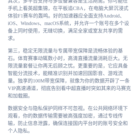
其次，多平台支持与多设备兼容是生活刚需。你可能在
手机上看英超集锦，在平板追CBA，在电脑大屏沉浸式
体验F1赛车的轰鸣。好的加速器应全面支持Android、
iOS、Windows、macOS系统，并允许一个账号在多个设
备上同时使用，无缝切换，满足全家或室友共享的需
求。
第三，稳定无限流量与专属带宽保障是流畅体验的基
石。体育赛事动辄数小时，高清直播流量消耗巨大。无
限流量套餐让你再无后顾之忧。更重要的是，它应具备
智能分流技术，能精准识别并加速回国影音、游戏流
量。独享的100M带宽保障，就像为你的数据开辟了一条
VIP高速通道，彻底告别看中超直播时突如其来的马赛克
和加载圈。
数据安全与隐私保护同样不可忽视。在公共网络环境下
观看，你的数据传输需要被高强度加密，通过专线传
输，防止信息泄露，确保连接国内平台时的账号安全和
个人隐私。