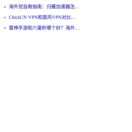
海外党自救指南：归雁加速器怎么样？教你避开坑实现国内资源无缝访问
ChickCN VPN和旋风VPN对比哪个回国效果更好？海外用户的选择困境与出路
雷神手游和六毫秒哪个好？海外党如何真正解锁国内资源