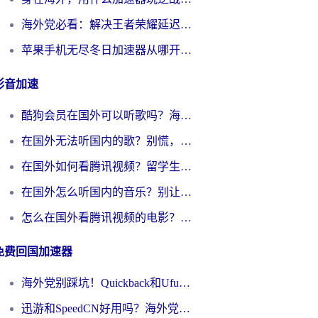
海外党必看：解决王者荣耀延迟的加速器终极指南——从EVE到猫和老鼠，一个工具全搞定
苹果手机无尽冬日加速器从哪开启？海外玩家的冬日生存指南
影音加速
酷狗会员在国外可以听歌吗？海外党亲测有效：3步解决音乐权限难题
在国外无法听国内的歌？别慌，这样操作就能畅听QQ音乐（附亲测加速器推荐）
在国外如何看腾讯视频？留学生亲测有效的回国加速方案
在国外怎么听国内的音乐？别让版权限制断了你的华语歌单
怎么在国外看腾讯视频的电影？海外党亲测有效的回国加速指南
免费回国加速器
海外党别踩坑！Quickback和UfunR好用吗？选对回国加速器才能无缝刷国内资源
迅游和SpeedCN好用吗？海外党如何破解那道看不见的墙