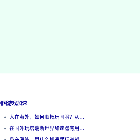
回国游戏加速
人在海外，如何顺畅玩国服？从《王者荣耀》到《云图计划》的加速器终极指南
在国外玩塔瑞斯世界加速器有用吗？海外玩家亲测后的真实答案
身在海外，用什么加速器玩逆战才能告别延迟？