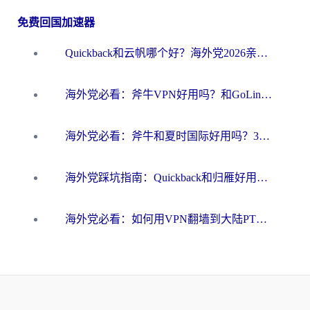
免费回国加速器
Quickback和云帆哪个好？海外党2026亲测指南：选对加速器大陆工具，无缝刷国内剧玩国服
海外党必看：斧牛VPN好用吗？和GoLinkVPN对比哪个回国效果更好？
海外党必看：斧牛和夏时国际好用吗？3步选对回国加速器，无缝刷国内资源
海外党踩坑指南：Quickback和归雁好用吗？选对加速器才能无缝刷国内资源
海外党必看：如何用VPN翻墙到大陆PTT？一篇解决你所有回国加速痛点