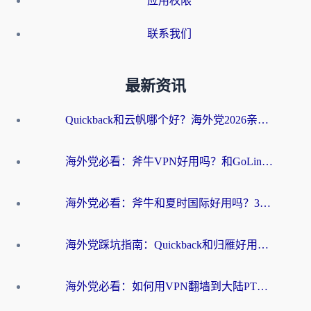
应用权限
联系我们
最新资讯
Quickback和云帆哪个好？海外党2026亲测指南：选对加速器大陆工具，无缝刷国内剧玩国服
海外党必看：斧牛VPN好用吗？和GoLinkVPN对比哪个回国效果更好？
海外党必看：斧牛和夏时国际好用吗？3步选对回国加速器，无缝刷国内资源
海外党踩坑指南：Quickback和归雁好用吗？选对加速器才能无缝刷国内资源
海外党必看：如何用VPN翻墙到大陆PTT？一篇解决你所有回国加速痛点