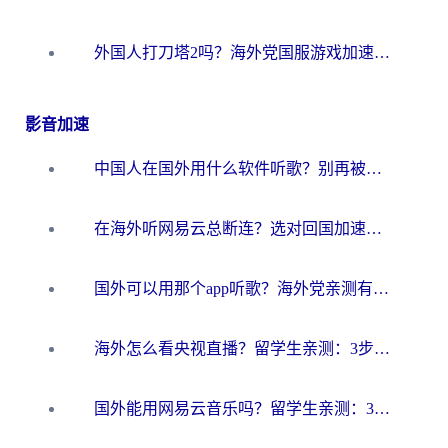
外国人打刀塔2吗？海外党国服游戏加速避坑全攻略
影音加速
中国人在国外用什么软件听歌？别再被地域限制卡脖子，这篇教你轻松解锁国内音乐库
在海外听网易云总断连？选对回国加速器，告别地区限制和卡顿
国外可以用那个app听歌？海外党亲测有效的回国加速方案，轻松听国内音乐听书
海外怎么看央视直播？留学生亲测：3步解决版权限制+追剧自由
国外能用网易云音乐吗？留学生亲测：3步解决海外听歌难题