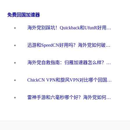
免费回国加速器
海外党别踩坑！Quickback和UfunR好用吗？选对回国加速器才能无缝刷国内资源
迅游和SpeedCN好用吗？海外党如何破解那道看不见的墙
海外党自救指南：归雁加速器怎么样？教你避开坑实现国内资源无缝访问
ChickCN VPN和旋风VPN对比哪个回国效果更好？海外用户的选择困境与出路
雷神手游和六毫秒哪个好？海外党如何真正解锁国内资源