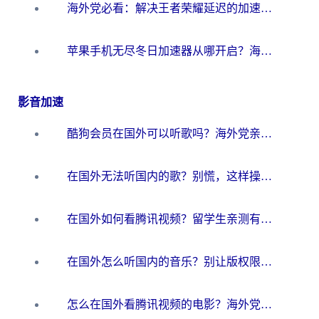
海外党必看：解决王者荣耀延迟的加速器终极指南——从EVE到猫和老鼠，一个工具全搞定
苹果手机无尽冬日加速器从哪开启？海外玩家的冬日生存指南
影音加速
酷狗会员在国外可以听歌吗？海外党亲测有效：3步解决音乐权限难题
在国外无法听国内的歌？别慌，这样操作就能畅听QQ音乐（附亲测加速器推荐）
在国外如何看腾讯视频？留学生亲测有效的回国加速方案
在国外怎么听国内的音乐？别让版权限制断了你的华语歌单
怎么在国外看腾讯视频的电影？海外党亲测有效的回国加速指南