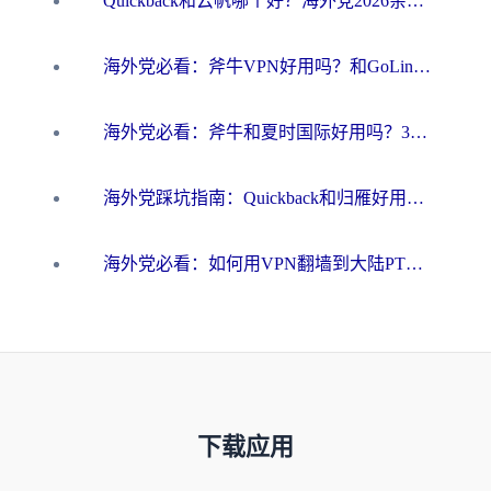
Quickback和云帆哪个好？海外党2026亲测指南：选对加速器大陆工具，无缝刷国内剧玩国服
海外党必看：斧牛VPN好用吗？和GoLinkVPN对比哪个回国效果更好？
海外党必看：斧牛和夏时国际好用吗？3步选对回国加速器，无缝刷国内资源
海外党踩坑指南：Quickback和归雁好用吗？选对加速器才能无缝刷国内资源
海外党必看：如何用VPN翻墙到大陆PTT？一篇解决你所有回国加速痛点
下载应用