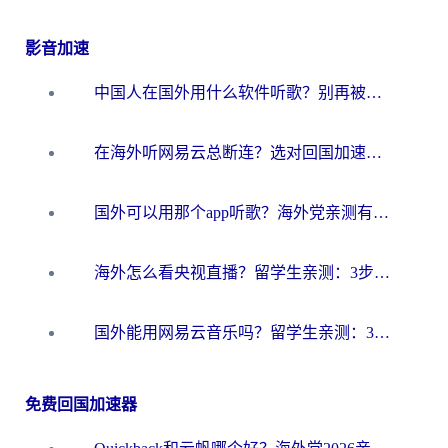
影音加速
中国人在国外用什么软件听歌？别再被地域限制卡脖子，这篇教你轻松解锁国内音乐库
在海外听网易云总断连？选对回国加速器，告别地区限制和卡顿
国外可以用那个app听歌？海外党亲测有效的回国加速方案，轻松听国内音乐听书
海外怎么看央视直播？留学生亲测：3步解决版权限制+追剧自由
国外能用网易云音乐吗？留学生亲测：3步解决海外听歌难题
免费回国加速器