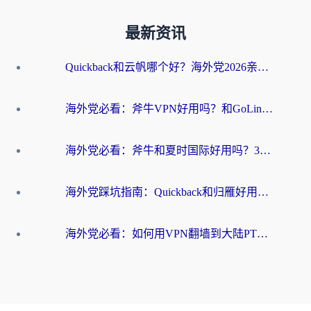
最新资讯
Quickback和云帆哪个好？海外党2026亲测指南：选对加速器大陆工具，无缝刷国内剧玩国服
海外党必看：斧牛VPN好用吗？和GoLinkVPN对比哪个回国效果更好？
海外党必看：斧牛和夏时国际好用吗？3步选对回国加速器，无缝刷国内资源
海外党踩坑指南：Quickback和归雁好用吗？选对加速器才能无缝刷国内资源
海外党必看：如何用VPN翻墙到大陆PTT？一篇解决你所有回国加速痛点