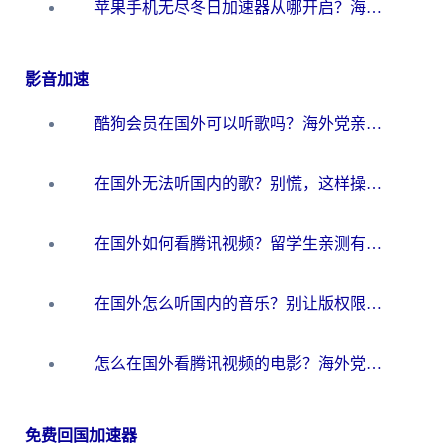
苹果手机无尽冬日加速器从哪开启？海外玩家的冬日生存指南
影音加速
酷狗会员在国外可以听歌吗？海外党亲测有效：3步解决音乐权限难题
在国外无法听国内的歌？别慌，这样操作就能畅听QQ音乐（附亲测加速器推荐）
在国外如何看腾讯视频？留学生亲测有效的回国加速方案
在国外怎么听国内的音乐？别让版权限制断了你的华语歌单
怎么在国外看腾讯视频的电影？海外党亲测有效的回国加速指南
免费回国加速器