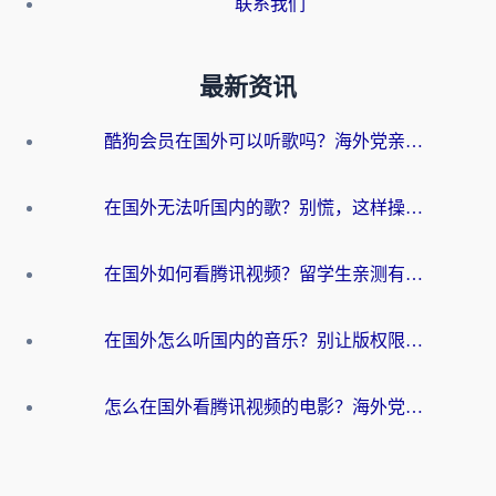
联系我们
最新资讯
酷狗会员在国外可以听歌吗？海外党亲测有效：3步解决音乐权限难题
在国外无法听国内的歌？别慌，这样操作就能畅听QQ音乐（附亲测加速器推荐）
在国外如何看腾讯视频？留学生亲测有效的回国加速方案
在国外怎么听国内的音乐？别让版权限制断了你的华语歌单
怎么在国外看腾讯视频的电影？海外党亲测有效的回国加速指南