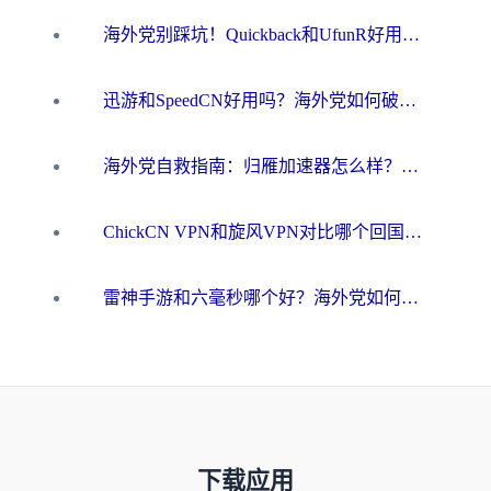
海外党别踩坑！Quickback和UfunR好用吗？选对回国加速器才能无缝刷国内资源
迅游和SpeedCN好用吗？海外党如何破解那道看不见的墙
海外党自救指南：归雁加速器怎么样？教你避开坑实现国内资源无缝访问
ChickCN VPN和旋风VPN对比哪个回国效果更好？海外用户的选择困境与出路
雷神手游和六毫秒哪个好？海外党如何真正解锁国内资源
下载应用