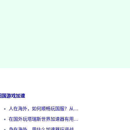
回国游戏加速
人在海外，如何顺畅玩国服？从《王者荣耀》到《云图计划》的加速器终极指南
在国外玩塔瑞斯世界加速器有用吗？海外玩家亲测后的真实答案
身在海外，用什么加速器玩逆战才能告别延迟？