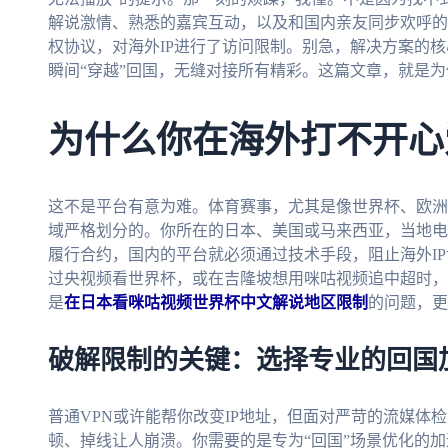
解说激情、熟悉的嘉宾互动，以及和国内亲友同步欢呼的
权协议，对海外IP进行了访问限制。别急，解决方案的
瞬间“穿越”回国，无缝对接所有精彩。这篇文章，就是
为什么你在海外打不开心
这不是平台有意为难。体育赛事，尤其是像世界杯、欧洲杯
域严格划分的。你所在的日本、美国或马来西亚，当地电
履行合约，国内的平台就必须通过技术手段，阻止海外I
过央视频看世界杯，或在吉隆坡想用咪咕视频追中超时，
是
在日本看咪咕视频世界杯中文解说地区限制
的问题，更
破解限制的关键：选择专业的回国
普通VPN或许能帮你改变IP地址，但面对严苛的流媒体
顿、掉线让人崩溃。你需要的是专为“回国”场景优化的