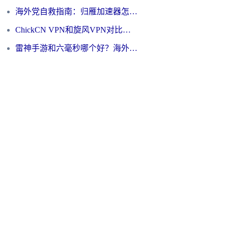
海外党自救指南：归雁加速器怎么样？教你避开坑实现国内资源无缝访问
ChickCN VPN和旋风VPN对比哪个回国效果更好？海外用户的选择困境与出路
雷神手游和六毫秒哪个好？海外党如何真正解锁国内资源