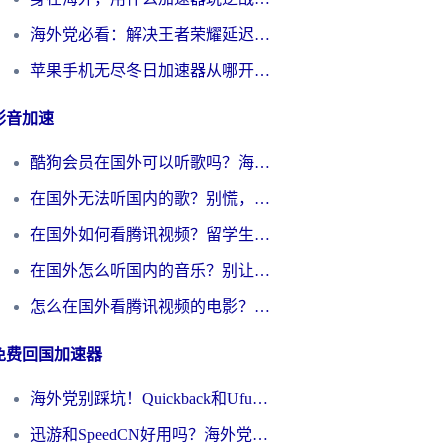
海外党必看：解决王者荣耀延迟的加速器终极指南——从EVE到猫和老鼠，一个工具全搞定
苹果手机无尽冬日加速器从哪开启？海外玩家的冬日生存指南
影音加速
酷狗会员在国外可以听歌吗？海外党亲测有效：3步解决音乐权限难题
在国外无法听国内的歌？别慌，这样操作就能畅听QQ音乐（附亲测加速器推荐）
在国外如何看腾讯视频？留学生亲测有效的回国加速方案
在国外怎么听国内的音乐？别让版权限制断了你的华语歌单
怎么在国外看腾讯视频的电影？海外党亲测有效的回国加速指南
免费回国加速器
海外党别踩坑！Quickback和UfunR好用吗？选对回国加速器才能无缝刷国内资源
迅游和SpeedCN好用吗？海外党如何破解那道看不见的墙