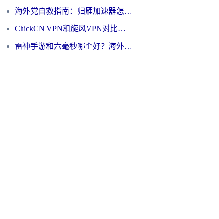
海外党自救指南：归雁加速器怎么样？教你避开坑实现国内资源无缝访问
ChickCN VPN和旋风VPN对比哪个回国效果更好？海外用户的选择困境与出路
雷神手游和六毫秒哪个好？海外党如何真正解锁国内资源