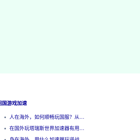
回国游戏加速
人在海外，如何顺畅玩国服？从《王者荣耀》到《云图计划》的加速器终极指南
在国外玩塔瑞斯世界加速器有用吗？海外玩家亲测后的真实答案
身在海外，用什么加速器玩逆战才能告别延迟？