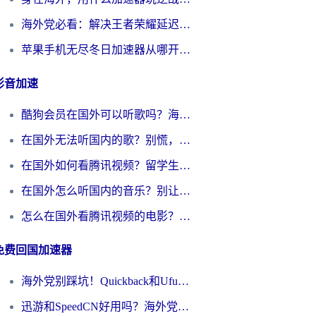
海外党必看：解决王者荣耀延迟的加速器终极指南——从EVE到猫和老鼠，一个工具全搞定
苹果手机无尽冬日加速器从哪开启？海外玩家的冬日生存指南
影音加速
酷狗会员在国外可以听歌吗？海外党亲测有效：3步解决音乐权限难题
在国外无法听国内的歌？别慌，这样操作就能畅听QQ音乐（附亲测加速器推荐）
在国外如何看腾讯视频？留学生亲测有效的回国加速方案
在国外怎么听国内的音乐？别让版权限制断了你的华语歌单
怎么在国外看腾讯视频的电影？海外党亲测有效的回国加速指南
免费回国加速器
海外党别踩坑！Quickback和UfunR好用吗？选对回国加速器才能无缝刷国内资源
迅游和SpeedCN好用吗？海外党如何破解那道看不见的墙