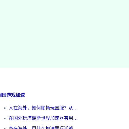
回国游戏加速
人在海外，如何顺畅玩国服？从《王者荣耀》到《云图计划》的加速器终极指南
在国外玩塔瑞斯世界加速器有用吗？海外玩家亲测后的真实答案
身在海外，用什么加速器玩逆战才能告别延迟？