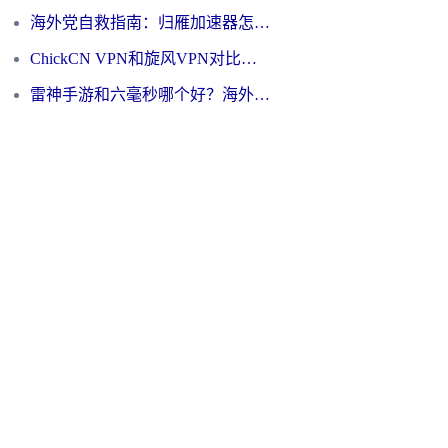
海外党自救指南：归雁加速器怎么样？教你避开坑实现国内资源无缝访问
ChickCN VPN和旋风VPN对比哪个回国效果更好？海外用户的选择困境与出路
雷神手游和六毫秒哪个好？海外党如何真正解锁国内资源