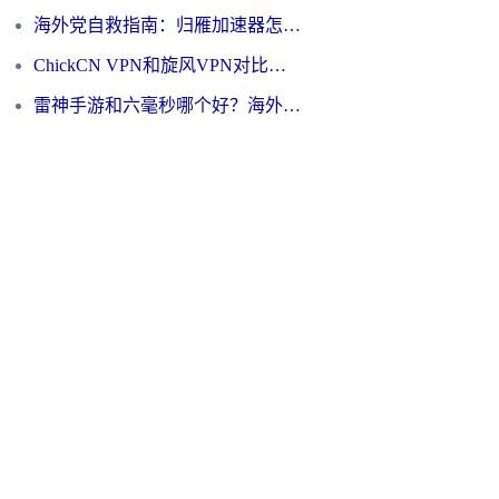
海外党自救指南：归雁加速器怎么样？教你避开坑实现国内资源无缝访问
ChickCN VPN和旋风VPN对比哪个回国效果更好？海外用户的选择困境与出路
雷神手游和六毫秒哪个好？海外党如何真正解锁国内资源