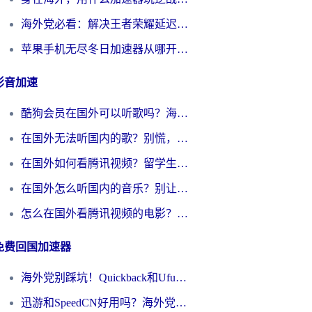
海外党必看：解决王者荣耀延迟的加速器终极指南——从EVE到猫和老鼠，一个工具全搞定
苹果手机无尽冬日加速器从哪开启？海外玩家的冬日生存指南
影音加速
酷狗会员在国外可以听歌吗？海外党亲测有效：3步解决音乐权限难题
在国外无法听国内的歌？别慌，这样操作就能畅听QQ音乐（附亲测加速器推荐）
在国外如何看腾讯视频？留学生亲测有效的回国加速方案
在国外怎么听国内的音乐？别让版权限制断了你的华语歌单
怎么在国外看腾讯视频的电影？海外党亲测有效的回国加速指南
免费回国加速器
海外党别踩坑！Quickback和UfunR好用吗？选对回国加速器才能无缝刷国内资源
迅游和SpeedCN好用吗？海外党如何破解那道看不见的墙