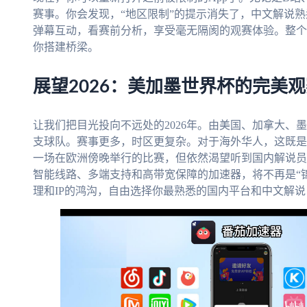
赛事。你会发现，“地区限制”的提示消失了，中文解说
弹幕互动，看赛前分析，享受毫无隔阂的观赛体验。整个
你搭建桥梁。
展望2026：美加墨世界杯的完美
让我们把目光投向不远处的2026年。由美国、加拿大、
支球队。赛事更多，时区更复杂。对于海外华人，这既是
一场在欧洲傍晚举行的比赛，但依然渴望听到国内解说员
智能线路、多端支持和高带宽保障的加速器，将不再是“锦
理和IP的鸿沟，自由选择你最熟悉的国内平台和中文解