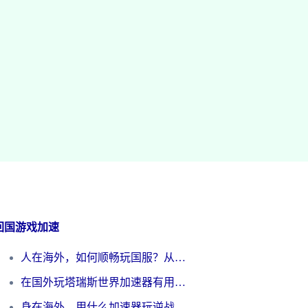
回国游戏加速
人在海外，如何顺畅玩国服？从《王者荣耀》到《云图计划》的加速器终极指南
在国外玩塔瑞斯世界加速器有用吗？海外玩家亲测后的真实答案
身在海外，用什么加速器玩逆战才能告别延迟？