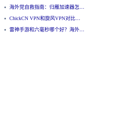
海外党自救指南：归雁加速器怎么样？教你避开坑实现国内资源无缝访问
ChickCN VPN和旋风VPN对比哪个回国效果更好？海外用户的选择困境与出路
雷神手游和六毫秒哪个好？海外党如何真正解锁国内资源