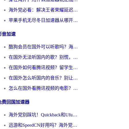
海外党必看：解决王者荣耀延迟的加速器终极指南——从EVE到猫和老鼠，一个工具全搞定
苹果手机无尽冬日加速器从哪开启？海外玩家的冬日生存指南
影音加速
酷狗会员在国外可以听歌吗？海外党亲测有效：3步解决音乐权限难题
在国外无法听国内的歌？别慌，这样操作就能畅听QQ音乐（附亲测加速器推荐）
在国外如何看腾讯视频？留学生亲测有效的回国加速方案
在国外怎么听国内的音乐？别让版权限制断了你的华语歌单
怎么在国外看腾讯视频的电影？海外党亲测有效的回国加速指南
免费回国加速器
海外党别踩坑！Quickback和UfunR好用吗？选对回国加速器才能无缝刷国内资源
迅游和SpeedCN好用吗？海外党如何破解那道看不见的墙