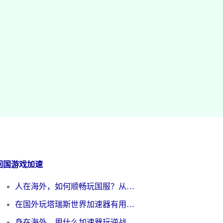
回国游戏加速
人在海外，如何顺畅玩国服？从《王者荣耀》到《云图计划》的加速器终极指南
在国外玩塔瑞斯世界加速器有用吗？海外玩家亲测后的真实答案
身在海外，用什么加速器玩逆战才能告别延迟？