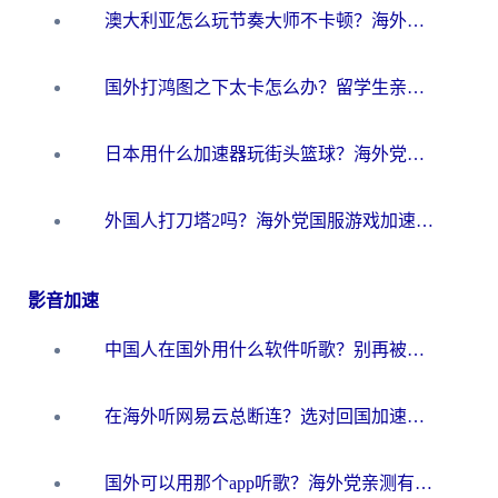
澳大利亚怎么玩节奏大师不卡顿？海外党国服游戏加速终极指南
国外打鸿图之下太卡怎么办？留学生亲测有效的国服游戏加速方案
日本用什么加速器玩街头篮球？海外党国服游戏不卡顿的终极攻略
外国人打刀塔2吗？海外党国服游戏加速避坑全攻略
影音加速
中国人在国外用什么软件听歌？别再被地域限制卡脖子，这篇教你轻松解锁国内音乐库
在海外听网易云总断连？选对回国加速器，告别地区限制和卡顿
国外可以用那个app听歌？海外党亲测有效的回国加速方案，轻松听国内音乐听书