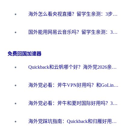
海外怎么看央视直播？留学生亲测：3步解决版权限制+追剧自由
国外能用网易云音乐吗？留学生亲测：3步解决海外听歌难题
免费回国加速器
Quickback和云帆哪个好？海外党2026亲测指南：选对加速器大陆工具，无缝刷国内剧玩国服
海外党必看：斧牛VPN好用吗？和GoLinkVPN对比哪个回国效果更好？
海外党必看：斧牛和夏时国际好用吗？3步选对回国加速器，无缝刷国内资源
海外党踩坑指南：Quickback和归雁好用吗？选对加速器才能无缝刷国内资源