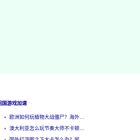
回国游戏加速
欧洲如何玩植物大战僵尸？海外党国服游戏加速避坑指南（附实测对比）
澳大利亚怎么玩节奏大师不卡顿？海外党国服游戏加速终极指南
国外打鸿图之下太卡怎么办？留学生亲测有效的国服游戏加速方案