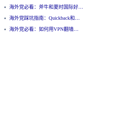
海外党必看：斧牛和夏时国际好用吗？3步选对回国加速器，无缝刷国内资源
海外党踩坑指南：Quickback和归雁好用吗？选对加速器才能无缝刷国内资源
海外党必看：如何用VPN翻墙到大陆PTT？一篇解决你所有回国加速痛点