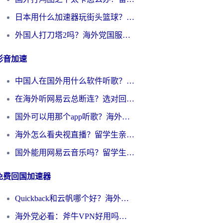
日本用什么加速器玩街头篮球？海外党国服游戏不卡顿的终极攻略
外国人打刀塔2吗？海外党国服游戏加速避坑全攻略
影音加速
中国人在国外用什么软件听歌？别再被地域限制卡脖子，这篇教你轻松解锁国内音乐库
在海外听网易云总断连？选对回国加速器，告别地区限制和卡顿
国外可以用那个app听歌？海外党亲测有效的回国加速方案，轻松听国内音乐听书
海外怎么看央视直播？留学生亲测：3步解决版权限制+追剧自由
国外能用网易云音乐吗？留学生亲测：3步解决海外听歌难题
免费回国加速器
Quickback和云帆哪个好？海外党2026亲测指南：选对加速器大陆工具，无缝刷国内剧玩国服
海外党必看：斧牛VPN好用吗？和GoLinkVPN对比哪个回国效果更好？