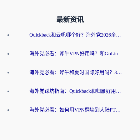
最新资讯
Quickback和云帆哪个好？海外党2026亲测指南：选对加速器大陆工具，无缝刷国内剧玩国服
海外党必看：斧牛VPN好用吗？和GoLinkVPN对比哪个回国效果更好？
海外党必看：斧牛和夏时国际好用吗？3步选对回国加速器，无缝刷国内资源
海外党踩坑指南：Quickback和归雁好用吗？选对加速器才能无缝刷国内资源
海外党必看：如何用VPN翻墙到大陆PTT？一篇解决你所有回国加速痛点