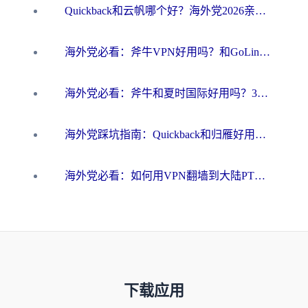
Quickback和云帆哪个好？海外党2026亲测指南：选对加速器大陆工具，无缝刷国内剧玩国服
海外党必看：斧牛VPN好用吗？和GoLinkVPN对比哪个回国效果更好？
海外党必看：斧牛和夏时国际好用吗？3步选对回国加速器，无缝刷国内资源
海外党踩坑指南：Quickback和归雁好用吗？选对加速器才能无缝刷国内资源
海外党必看：如何用VPN翻墙到大陆PTT？一篇解决你所有回国加速痛点
下载应用