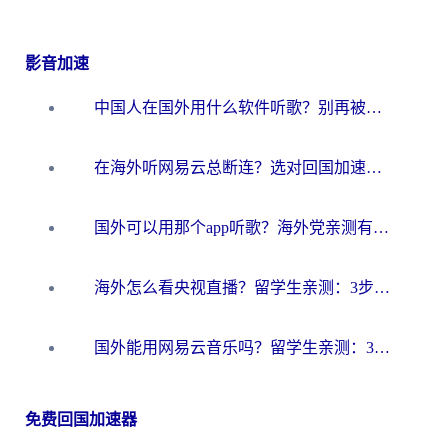
影音加速
中国人在国外用什么软件听歌？别再被地域限制卡脖子，这篇教你轻松解锁国内音乐库
在海外听网易云总断连？选对回国加速器，告别地区限制和卡顿
国外可以用那个app听歌？海外党亲测有效的回国加速方案，轻松听国内音乐听书
海外怎么看央视直播？留学生亲测：3步解决版权限制+追剧自由
国外能用网易云音乐吗？留学生亲测：3步解决海外听歌难题
免费回国加速器