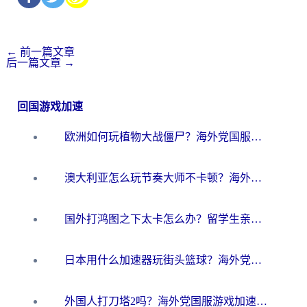
←
前一篇文章
后一篇文章
→
回国游戏加速
欧洲如何玩植物大战僵尸？海外党国服游戏加速避坑指南（附实测对比）
澳大利亚怎么玩节奏大师不卡顿？海外党国服游戏加速终极指南
国外打鸿图之下太卡怎么办？留学生亲测有效的国服游戏加速方案
日本用什么加速器玩街头篮球？海外党国服游戏不卡顿的终极攻略
外国人打刀塔2吗？海外党国服游戏加速避坑全攻略