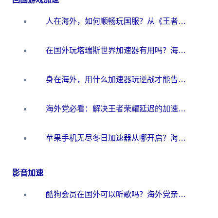
人在海外，如何顺畅玩国服？从《王者荣耀》到《云图计划》的加速器终极指南
在国外玩塔瑞斯世界加速器有用吗？海外玩家亲测后的真实答案
身在海外，用什么加速器玩逆战才能告别延迟？
海外党必看：解决王者荣耀延迟的加速器终极指南——从EVE到猫和老鼠，一个工具全搞定
苹果手机无尽冬日加速器从哪开启？海外玩家的冬日生存指南
影音加速
酷狗会员在国外可以听歌吗？海外党亲测有效：3步解决音乐权限难题