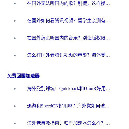
在国外无法听国内的歌？别慌，这样操作就能畅听QQ音乐（附亲测加速器推荐）
在国外如何看腾讯视频？留学生亲测有效的回国加速方案
在国外怎么听国内的音乐？别让版权限制断了你的华语歌单
怎么在国外看腾讯视频的电影？海外党亲测有效的回国加速指南
免费回国加速器
海外党别踩坑！Quickback和UfunR好用吗？选对回国加速器才能无缝刷国内资源
迅游和SpeedCN好用吗？海外党如何破解那道看不见的墙
海外党自救指南：归雁加速器怎么样？教你避开坑实现国内资源无缝访问