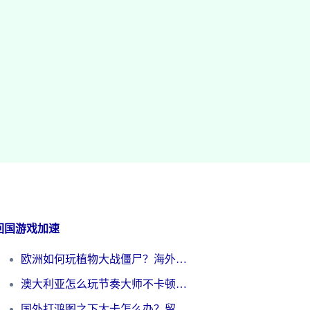
回国游戏加速
欧洲如何玩植物大战僵尸？海外党国服游戏加速避坑指南（附实测对比）
澳大利亚怎么玩节奏大师不卡顿？海外党国服游戏加速终极指南
国外打鸿图之下太卡怎么办？留学生亲测有效的国服游戏加速方案