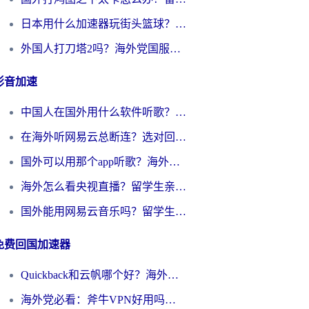
日本用什么加速器玩街头篮球？海外党国服游戏不卡顿的终极攻略
外国人打刀塔2吗？海外党国服游戏加速避坑全攻略
影音加速
中国人在国外用什么软件听歌？别再被地域限制卡脖子，这篇教你轻松解锁国内音乐库
在海外听网易云总断连？选对回国加速器，告别地区限制和卡顿
国外可以用那个app听歌？海外党亲测有效的回国加速方案，轻松听国内音乐听书
海外怎么看央视直播？留学生亲测：3步解决版权限制+追剧自由
国外能用网易云音乐吗？留学生亲测：3步解决海外听歌难题
免费回国加速器
Quickback和云帆哪个好？海外党2026亲测指南：选对加速器大陆工具，无缝刷国内剧玩国服
海外党必看：斧牛VPN好用吗？和GoLinkVPN对比哪个回国效果更好？