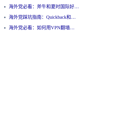
海外党必看：斧牛和夏时国际好用吗？3步选对回国加速器，无缝刷国内资源
海外党踩坑指南：Quickback和归雁好用吗？选对加速器才能无缝刷国内资源
海外党必看：如何用VPN翻墙到大陆PTT？一篇解决你所有回国加速痛点