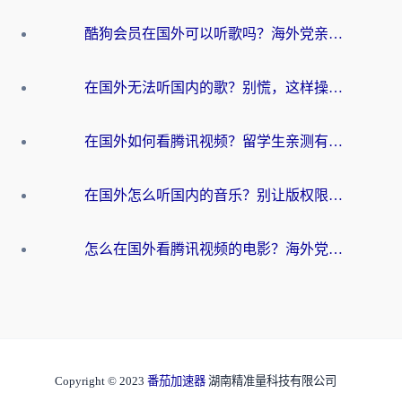
酷狗会员在国外可以听歌吗？海外党亲测有效：3步解决音乐权限难题
在国外无法听国内的歌？别慌，这样操作就能畅听QQ音乐（附亲测加速器推荐）
在国外如何看腾讯视频？留学生亲测有效的回国加速方案
在国外怎么听国内的音乐？别让版权限制断了你的华语歌单
怎么在国外看腾讯视频的电影？海外党亲测有效的回国加速指南
Copyright © 2023
番茄加速器
湖南精准量科技有限公司