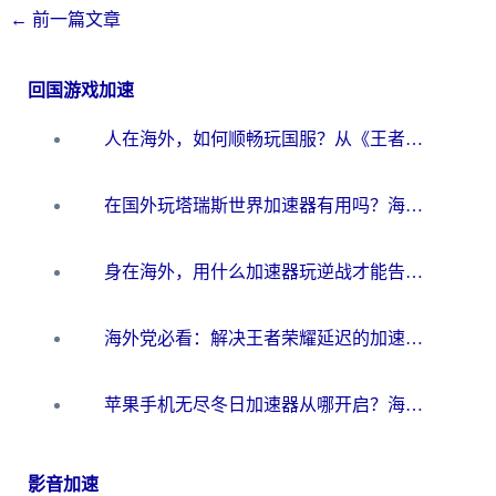
←
前一篇文章
回国游戏加速
人在海外，如何顺畅玩国服？从《王者荣耀》到《云图计划》的加速器终极指南
在国外玩塔瑞斯世界加速器有用吗？海外玩家亲测后的真实答案
身在海外，用什么加速器玩逆战才能告别延迟？
海外党必看：解决王者荣耀延迟的加速器终极指南——从EVE到猫和老鼠，一个工具全搞定
苹果手机无尽冬日加速器从哪开启？海外玩家的冬日生存指南
影音加速