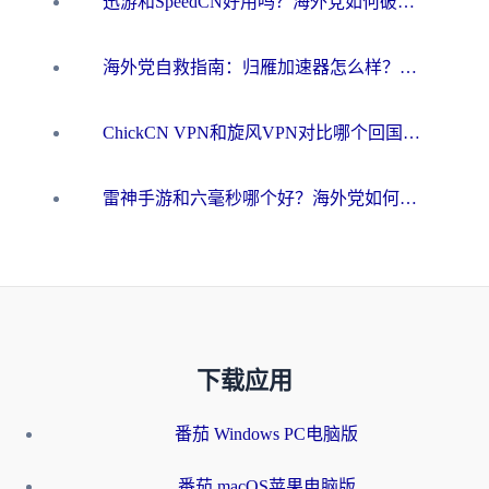
迅游和SpeedCN好用吗？海外党如何破解那道看不见的墙
海外党自救指南：归雁加速器怎么样？教你避开坑实现国内资源无缝访问
ChickCN VPN和旋风VPN对比哪个回国效果更好？海外用户的选择困境与出路
雷神手游和六毫秒哪个好？海外党如何真正解锁国内资源
下载应用
番茄 Windows PC电脑版
番茄 macOS苹果电脑版