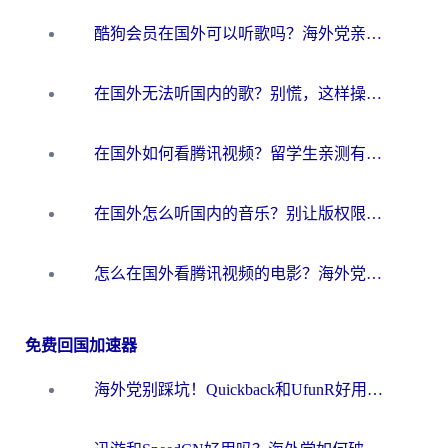
酷狗会员在国外可以听歌吗？海外党亲测有效：3步解决音乐权限难题
在国外无法听国内的歌？别慌，这样操作就能畅听QQ音乐（附亲测加速器推荐）
在国外如何看腾讯视频？留学生亲测有效的回国加速方案
在国外怎么听国内的音乐？别让版权限制断了你的华语歌单
怎么在国外看腾讯视频的电影？海外党亲测有效的回国加速指南
免费回国加速器
海外党别踩坑！Quickback和UfunR好用吗？选对回国加速器才能无缝刷国内资源