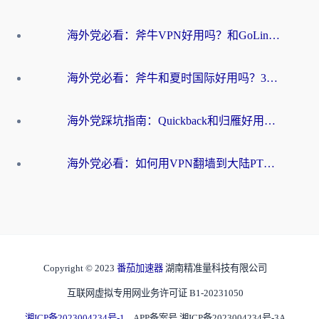
海外党必看：斧牛VPN好用吗？和GoLinkVPN对比哪个回国效果更好？
海外党必看：斧牛和夏时国际好用吗？3步选对回国加速器，无缝刷国内资源
海外党踩坑指南：Quickback和归雁好用吗？选对加速器才能无缝刷国内资源
海外党必看：如何用VPN翻墙到大陆PTT？一篇解决你所有回国加速痛点
Copyright © 2023
番茄加速器
湖南精准量科技有限公司
互联网虚拟专用网业务许可证 B1-20231050
湘ICP备2023004234号-1
APP备案号 湘ICP备2023004234号-3A