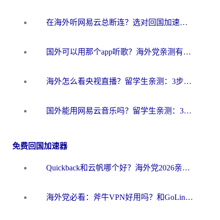
在海外听网易云总断连？选对回国加速器，告别地区限制和卡顿
国外可以用那个app听歌？海外党亲测有效的回国加速方案，轻松听国内音乐听书
海外怎么看央视直播？留学生亲测：3步解决版权限制+追剧自由
国外能用网易云音乐吗？留学生亲测：3步解决海外听歌难题
免费回国加速器
Quickback和云帆哪个好？海外党2026亲测指南：选对加速器大陆工具，无缝刷国内剧玩国服
海外党必看：斧牛VPN好用吗？和GoLinkVPN对比哪个回国效果更好？