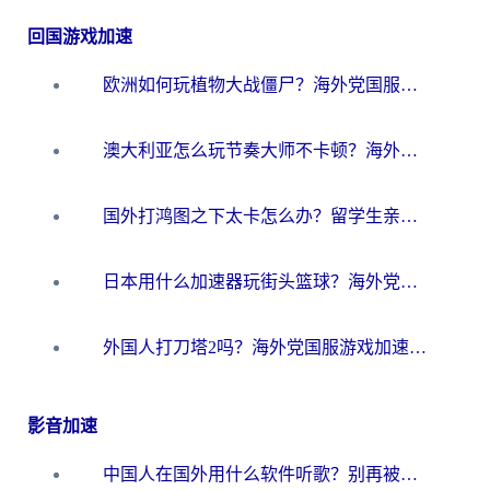
回国游戏加速
欧洲如何玩植物大战僵尸？海外党国服游戏加速避坑指南（附实测对比）
澳大利亚怎么玩节奏大师不卡顿？海外党国服游戏加速终极指南
国外打鸿图之下太卡怎么办？留学生亲测有效的国服游戏加速方案
日本用什么加速器玩街头篮球？海外党国服游戏不卡顿的终极攻略
外国人打刀塔2吗？海外党国服游戏加速避坑全攻略
影音加速
中国人在国外用什么软件听歌？别再被地域限制卡脖子，这篇教你轻松解锁国内音乐库