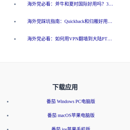
海外党必看：斧牛和夏时国际好用吗？3步选对回国加速器，无缝刷国内资源
海外党踩坑指南：Quickback和归雁好用吗？选对加速器才能无缝刷国内资源
海外党必看：如何用VPN翻墙到大陆PTT？一篇解决你所有回国加速痛点
下载应用
番茄 Windows PC电脑版
番茄 macOS苹果电脑版
番茄 ios苹果手机版