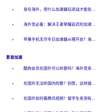
身在海外，用什么加速器玩逆战才能告别延迟？
海外党必看：解决王者荣耀延迟的加速器终极指南——从EVE到猫和老鼠，一个工具全搞定
苹果手机无尽冬日加速器从哪开启？海外玩家的冬日生存指南
影音加速
酷狗会员在国外可以听歌吗？海外党亲测有效：3步解决音乐权限难题
在国外无法听国内的歌？别慌，这样操作就能畅听QQ音乐（附亲测加速器推荐）
在国外如何看腾讯视频？留学生亲测有效的回国加速方案