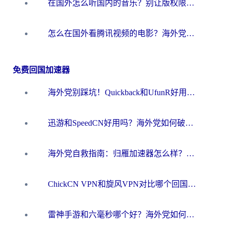
在国外怎么听国内的音乐？别让版权限制断了你的华语歌单
怎么在国外看腾讯视频的电影？海外党亲测有效的回国加速指南
免费回国加速器
海外党别踩坑！Quickback和UfunR好用吗？选对回国加速器才能无缝刷国内资源
迅游和SpeedCN好用吗？海外党如何破解那道看不见的墙
海外党自救指南：归雁加速器怎么样？教你避开坑实现国内资源无缝访问
ChickCN VPN和旋风VPN对比哪个回国效果更好？海外用户的选择困境与出路
雷神手游和六毫秒哪个好？海外党如何真正解锁国内资源