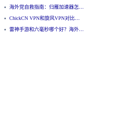
海外党自救指南：归雁加速器怎么样？教你避开坑实现国内资源无缝访问
ChickCN VPN和旋风VPN对比哪个回国效果更好？海外用户的选择困境与出路
雷神手游和六毫秒哪个好？海外党如何真正解锁国内资源