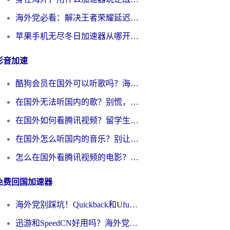
海外党必看：解决王者荣耀延迟的加速器终极指南——从EVE到猫和老鼠，一个工具全搞定
苹果手机无尽冬日加速器从哪开启？海外玩家的冬日生存指南
影音加速
酷狗会员在国外可以听歌吗？海外党亲测有效：3步解决音乐权限难题
在国外无法听国内的歌？别慌，这样操作就能畅听QQ音乐（附亲测加速器推荐）
在国外如何看腾讯视频？留学生亲测有效的回国加速方案
在国外怎么听国内的音乐？别让版权限制断了你的华语歌单
怎么在国外看腾讯视频的电影？海外党亲测有效的回国加速指南
免费回国加速器
海外党别踩坑！Quickback和UfunR好用吗？选对回国加速器才能无缝刷国内资源
迅游和SpeedCN好用吗？海外党如何破解那道看不见的墙