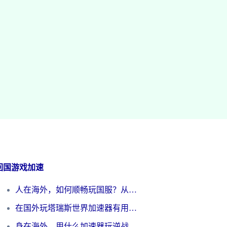
回国游戏加速
人在海外，如何顺畅玩国服？从《王者荣耀》到《云图计划》的加速器终极指南
在国外玩塔瑞斯世界加速器有用吗？海外玩家亲测后的真实答案
身在海外，用什么加速器玩逆战才能告别延迟？