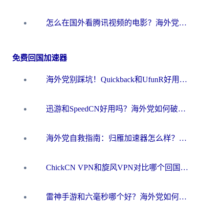
怎么在国外看腾讯视频的电影？海外党亲测有效的回国加速指南
免费回国加速器
海外党别踩坑！Quickback和UfunR好用吗？选对回国加速器才能无缝刷国内资源
迅游和SpeedCN好用吗？海外党如何破解那道看不见的墙
海外党自救指南：归雁加速器怎么样？教你避开坑实现国内资源无缝访问
ChickCN VPN和旋风VPN对比哪个回国效果更好？海外用户的选择困境与出路
雷神手游和六毫秒哪个好？海外党如何真正解锁国内资源