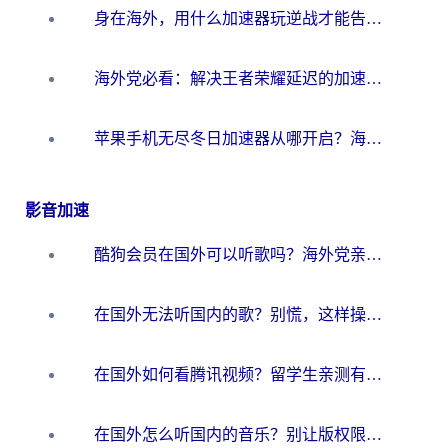
身在海外，用什么加速器玩逆战才能告别延迟？
海外党必看：解决王者荣耀延迟的加速器终极指南——从EVE到猫和老鼠，一个工具全搞定
苹果手机无尽冬日加速器从哪开启？海外玩家的冬日生存指南
影音加速
酷狗会员在国外可以听歌吗？海外党亲测有效：3步解决音乐权限难题
在国外无法听国内的歌？别慌，这样操作就能畅听QQ音乐（附亲测加速器推荐）
在国外如何看腾讯视频？留学生亲测有效的回国加速方案
在国外怎么听国内的音乐？别让版权限制断了你的华语歌单