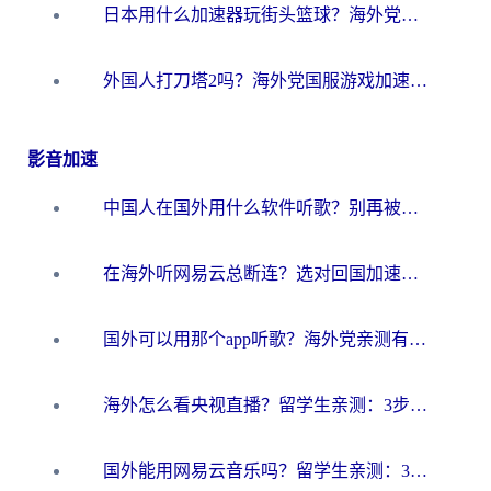
日本用什么加速器玩街头篮球？海外党国服游戏不卡顿的终极攻略
外国人打刀塔2吗？海外党国服游戏加速避坑全攻略
影音加速
中国人在国外用什么软件听歌？别再被地域限制卡脖子，这篇教你轻松解锁国内音乐库
在海外听网易云总断连？选对回国加速器，告别地区限制和卡顿
国外可以用那个app听歌？海外党亲测有效的回国加速方案，轻松听国内音乐听书
海外怎么看央视直播？留学生亲测：3步解决版权限制+追剧自由
国外能用网易云音乐吗？留学生亲测：3步解决海外听歌难题