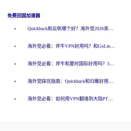
免费回国加速器
Quickback和云帆哪个好？海外党2026亲测指南：选对加速器大陆工具，无缝刷国内剧玩国服
海外党必看：斧牛VPN好用吗？和GoLinkVPN对比哪个回国效果更好？
海外党必看：斧牛和夏时国际好用吗？3步选对回国加速器，无缝刷国内资源
海外党踩坑指南：Quickback和归雁好用吗？选对加速器才能无缝刷国内资源
海外党必看：如何用VPN翻墙到大陆PTT？一篇解决你所有回国加速痛点