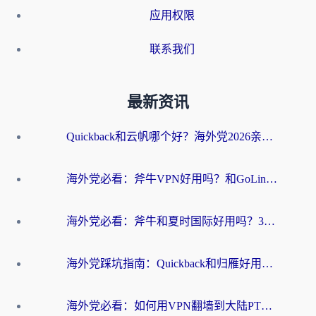
应用权限
联系我们
最新资讯
Quickback和云帆哪个好？海外党2026亲测指南：选对加速器大陆工具，无缝刷国内剧玩国服
海外党必看：斧牛VPN好用吗？和GoLinkVPN对比哪个回国效果更好？
海外党必看：斧牛和夏时国际好用吗？3步选对回国加速器，无缝刷国内资源
海外党踩坑指南：Quickback和归雁好用吗？选对加速器才能无缝刷国内资源
海外党必看：如何用VPN翻墙到大陆PTT？一篇解决你所有回国加速痛点