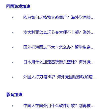
回国游戏加速
欧洲如何玩植物大战僵尸？海外党国服游戏加速避坑指南（附实测对比）
澳大利亚怎么玩节奏大师不卡顿？海外党国服游戏加速终极指南
国外打鸿图之下太卡怎么办？留学生亲测有效的国服游戏加速方案
日本用什么加速器玩街头篮球？海外党国服游戏不卡顿的终极攻略
外国人打刀塔2吗？海外党国服游戏加速避坑全攻略
影音加速
中国人在国外用什么软件听歌？别再被地域限制卡脖子，这篇教你轻松解锁国内音乐库