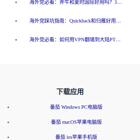
海外党必看：斧牛和夏时国际好用吗？3步选对回国加速器，无缝刷国内资源
海外党踩坑指南：Quickback和归雁好用吗？选对加速器才能无缝刷国内资源
海外党必看：如何用VPN翻墙到大陆PTT？一篇解决你所有回国加速痛点
下载应用
番茄 Windows PC电脑版
番茄 macOS苹果电脑版
番茄 ios苹果手机版