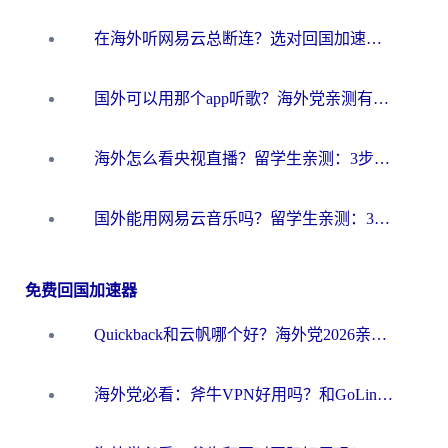
在海外听网易云总断连？选对回国加速器，告别地区限制和卡顿
国外可以用那个app听歌？海外党亲测有效的回国加速方案，轻松听国内音乐听书
海外怎么看央视直播？留学生亲测：3步解决版权限制+追剧自由
国外能用网易云音乐吗？留学生亲测：3步解决海外听歌难题
免费回国加速器
Quickback和云帆哪个好？海外党2026亲测指南：选对加速器大陆工具，无缝刷国内剧玩国服
海外党必看：斧牛VPN好用吗？和GoLinkVPN对比哪个回国效果更好？