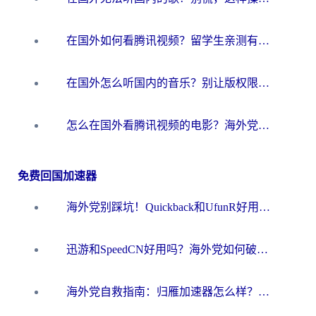
在国外如何看腾讯视频？留学生亲测有效的回国加速方案
在国外怎么听国内的音乐？别让版权限制断了你的华语歌单
怎么在国外看腾讯视频的电影？海外党亲测有效的回国加速指南
免费回国加速器
海外党别踩坑！Quickback和UfunR好用吗？选对回国加速器才能无缝刷国内资源
迅游和SpeedCN好用吗？海外党如何破解那道看不见的墙
海外党自救指南：归雁加速器怎么样？教你避开坑实现国内资源无缝访问