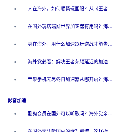
人在海外，如何顺畅玩国服？从《王者荣耀》到《云图计划》的加速器终极指南
在国外玩塔瑞斯世界加速器有用吗？海外玩家亲测后的真实答案
身在海外，用什么加速器玩逆战才能告别延迟？
海外党必看：解决王者荣耀延迟的加速器终极指南——从EVE到猫和老鼠，一个工具全搞定
苹果手机无尽冬日加速器从哪开启？海外玩家的冬日生存指南
影音加速
酷狗会员在国外可以听歌吗？海外党亲测有效：3步解决音乐权限难题
在国外无法听国内的歌？别慌，这样操作就能畅听QQ音乐（附亲测加速器推荐）