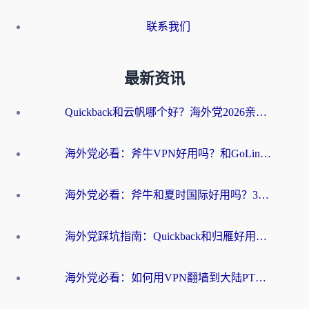
联系我们
最新资讯
Quickback和云帆哪个好？海外党2026亲测指南：选对加速器大陆工具，无缝刷国内剧玩国服
海外党必看：斧牛VPN好用吗？和GoLinkVPN对比哪个回国效果更好？
海外党必看：斧牛和夏时国际好用吗？3步选对回国加速器，无缝刷国内资源
海外党踩坑指南：Quickback和归雁好用吗？选对加速器才能无缝刷国内资源
海外党必看：如何用VPN翻墙到大陆PTT？一篇解决你所有回国加速痛点