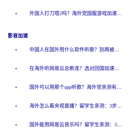
外国人打刀塔2吗？海外党国服游戏加速避坑全攻略
影音加速
中国人在国外用什么软件听歌？别再被地域限制卡脖子，这篇教你轻松解锁国内音乐库
在海外听网易云总断连？选对回国加速器，告别地区限制和卡顿
国外可以用那个app听歌？海外党亲测有效的回国加速方案，轻松听国内音乐听书
海外怎么看央视直播？留学生亲测：3步解决版权限制+追剧自由
国外能用网易云音乐吗？留学生亲测：3步解决海外听歌难题