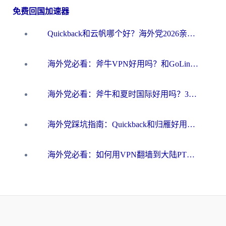
免费回国加速器
Quickback和云帆哪个好？海外党2026亲测指南：选对加速器大陆工具，无缝刷国内剧玩国服
海外党必看：斧牛VPN好用吗？和GoLinkVPN对比哪个回国效果更好？
海外党必看：斧牛和夏时国际好用吗？3步选对回国加速器，无缝刷国内资源
海外党踩坑指南：Quickback和归雁好用吗？选对加速器才能无缝刷国内资源
海外党必看：如何用VPN翻墙到大陆PTT？一篇解决你所有回国加速痛点