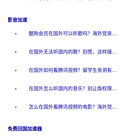
影音加速
酷狗会员在国外可以听歌吗？海外党亲测有效：3步解决音乐权限难题
在国外无法听国内的歌？别慌，这样操作就能畅听QQ音乐（附亲测加速器推荐）
在国外如何看腾讯视频？留学生亲测有效的回国加速方案
在国外怎么听国内的音乐？别让版权限制断了你的华语歌单
怎么在国外看腾讯视频的电影？海外党亲测有效的回国加速指南
免费回国加速器