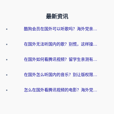
最新资讯
酷狗会员在国外可以听歌吗？海外党亲测有效：3步解决音乐权限难题
在国外无法听国内的歌？别慌，这样操作就能畅听QQ音乐（附亲测加速器推荐）
在国外如何看腾讯视频？留学生亲测有效的回国加速方案
在国外怎么听国内的音乐？别让版权限制断了你的华语歌单
怎么在国外看腾讯视频的电影？海外党亲测有效的回国加速指南