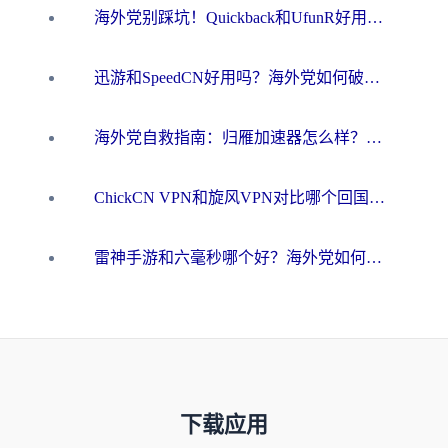
海外党别踩坑！Quickback和UfunR好用吗？选对回国加速器才能无缝刷国内资源
迅游和SpeedCN好用吗？海外党如何破解那道看不见的墙
海外党自救指南：归雁加速器怎么样？教你避开坑实现国内资源无缝访问
ChickCN VPN和旋风VPN对比哪个回国效果更好？海外用户的选择困境与出路
雷神手游和六毫秒哪个好？海外党如何真正解锁国内资源
下载应用