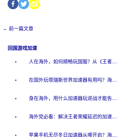
←
前一篇文章
回国游戏加速
人在海外，如何顺畅玩国服？从《王者荣耀》到《云图计划》的加速器终极指南
在国外玩塔瑞斯世界加速器有用吗？海外玩家亲测后的真实答案
身在海外，用什么加速器玩逆战才能告别延迟？
海外党必看：解决王者荣耀延迟的加速器终极指南——从EVE到猫和老鼠，一个工具全搞定
苹果手机无尽冬日加速器从哪开启？海外玩家的冬日生存指南