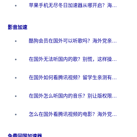
苹果手机无尽冬日加速器从哪开启？海外玩家的冬日生存指南
影音加速
酷狗会员在国外可以听歌吗？海外党亲测有效：3步解决音乐权限难题
在国外无法听国内的歌？别慌，这样操作就能畅听QQ音乐（附亲测加速器推荐）
在国外如何看腾讯视频？留学生亲测有效的回国加速方案
在国外怎么听国内的音乐？别让版权限制断了你的华语歌单
怎么在国外看腾讯视频的电影？海外党亲测有效的回国加速指南
免费回国加速器