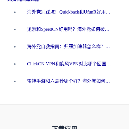
海外党别踩坑！Quickback和UfunR好用吗？选对回国加速器才能无缝刷国内资源
迅游和SpeedCN好用吗？海外党如何破解那道看不见的墙
海外党自救指南：归雁加速器怎么样？教你避开坑实现国内资源无缝访问
ChickCN VPN和旋风VPN对比哪个回国效果更好？海外用户的选择困境与出路
雷神手游和六毫秒哪个好？海外党如何真正解锁国内资源