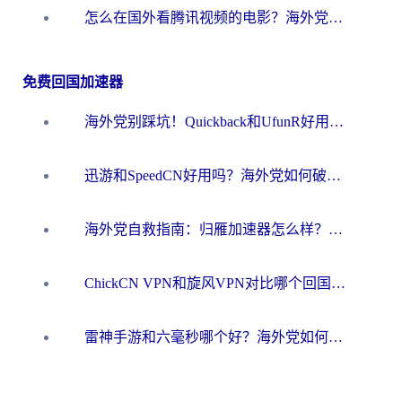
怎么在国外看腾讯视频的电影？海外党亲测有效的回国加速指南
免费回国加速器
海外党别踩坑！Quickback和UfunR好用吗？选对回国加速器才能无缝刷国内资源
迅游和SpeedCN好用吗？海外党如何破解那道看不见的墙
海外党自救指南：归雁加速器怎么样？教你避开坑实现国内资源无缝访问
ChickCN VPN和旋风VPN对比哪个回国效果更好？海外用户的选择困境与出路
雷神手游和六毫秒哪个好？海外党如何真正解锁国内资源