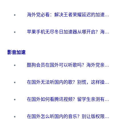
海外党必看：解决王者荣耀延迟的加速器终极指南——从EVE到猫和老鼠，一个工具全搞定
苹果手机无尽冬日加速器从哪开启？海外玩家的冬日生存指南
影音加速
酷狗会员在国外可以听歌吗？海外党亲测有效：3步解决音乐权限难题
在国外无法听国内的歌？别慌，这样操作就能畅听QQ音乐（附亲测加速器推荐）
在国外如何看腾讯视频？留学生亲测有效的回国加速方案
在国外怎么听国内的音乐？别让版权限制断了你的华语歌单