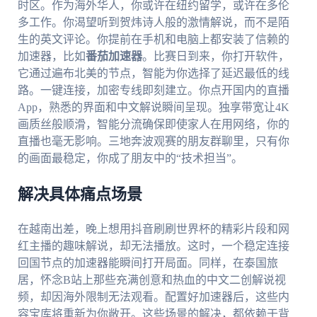
时区。作为海外华人，你或许在纽约留学，或许在多伦
多工作。你渴望听到贺炜诗人般的激情解说，而不是陌
生的英文评论。你提前在手机和电脑上都安装了信赖的
加速器，比如
番茄加速器
。比赛日到来，你打开软件，
它通过遍布北美的节点，智能为你选择了延迟最低的线
路。一键连接，加密专线即刻建立。你点开国内的直播
App，熟悉的界面和中文解说瞬间呈现。独享带宽让4K
画质丝般顺滑，智能分流确保即使家人在用网络，你的
直播也毫无影响。三地奔波观赛的朋友群聊里，只有你
的画面最稳定，你成了朋友中的“技术担当”。
解决具体痛点场景
在越南出差，晚上想用抖音刷刷世界杯的精彩片段和网
红主播的趣味解说，却无法播放。这时，一个稳定连接
回国节点的加速器能瞬间打开局面。同样，在泰国旅
居，怀念B站上那些充满创意和热血的中文二创解说视
频，却因海外限制无法观看。配置好加速器后，这些内
容宝库将重新为你敞开。这些场景的解决，都依赖于背