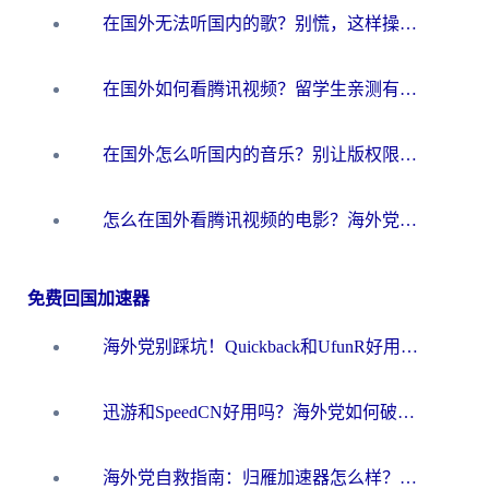
在国外无法听国内的歌？别慌，这样操作就能畅听QQ音乐（附亲测加速器推荐）
在国外如何看腾讯视频？留学生亲测有效的回国加速方案
在国外怎么听国内的音乐？别让版权限制断了你的华语歌单
怎么在国外看腾讯视频的电影？海外党亲测有效的回国加速指南
免费回国加速器
海外党别踩坑！Quickback和UfunR好用吗？选对回国加速器才能无缝刷国内资源
迅游和SpeedCN好用吗？海外党如何破解那道看不见的墙
海外党自救指南：归雁加速器怎么样？教你避开坑实现国内资源无缝访问