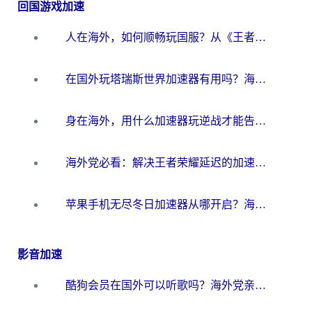
回国游戏加速
人在海外，如何顺畅玩国服？从《王者荣耀》到《云图计划》的加速器终极指南
在国外玩塔瑞斯世界加速器有用吗？海外玩家亲测后的真实答案
身在海外，用什么加速器玩逆战才能告别延迟？
海外党必看：解决王者荣耀延迟的加速器终极指南——从EVE到猫和老鼠，一个工具全搞定
苹果手机无尽冬日加速器从哪开启？海外玩家的冬日生存指南
影音加速
酷狗会员在国外可以听歌吗？海外党亲测有效：3步解决音乐权限难题