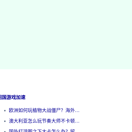
回国游戏加速
欧洲如何玩植物大战僵尸？海外党国服游戏加速避坑指南（附实测对比）
澳大利亚怎么玩节奏大师不卡顿？海外党国服游戏加速终极指南
国外打鸿图之下太卡怎么办？留学生亲测有效的国服游戏加速方案