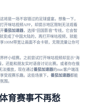
，这将是一场不容错过的足球盛宴。想象一下，
打开咪咕视频APP，却提示地区限制无法观看
开
番茄加速器
，选择“回国影音”专线，它会智
P就变成了中国大陆的，再打开咪咕视频，就能
享100M带宽让画面不会卡顿，无限流量让你可
界杯小组赛。之前尝试打开咪咕视频却显示“海
看，还能和朋友实时语音讨论比赛。或者你在俄
无法播放，现在通过
番茄加速器
的mac客户端连
享受观赛乐趣。这些场景下，
番茄加速器
都能
氛围。
体育赛事不再愁