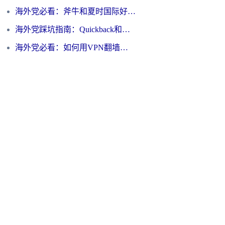
海外党必看：斧牛和夏时国际好用吗？3步选对回国加速器，无缝刷国内资源
海外党踩坑指南：Quickback和归雁好用吗？选对加速器才能无缝刷国内资源
海外党必看：如何用VPN翻墙到大陆PTT？一篇解决你所有回国加速痛点