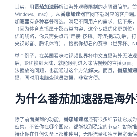
其实，用
番茄加速器
解锁海外观赛限制的步骤很简单。首先，
Windows、mac），从
番茄加速器
官网下载对应的客户端
加速器
有多种套餐可选，满足不同用户的需求。接下来，打
（因为体育直播属于影音类内容，这个专线优化更到位）
优的线路，你只需要点击“连接”按钮。等连接成功后，
央视影音、腾讯体育），搜索你想看的赛事（世界杯、N
举个例子，在英国看咪咕视频世界杯中文直播海外无法观
后，IP切换到大陆，就能顺利进入咪咕视频的直播页面
法播放的问题，也能通过这个方法解决。而且，
番茄加速
播，同时用电脑查球员数据，非常方便。
为什么番茄加速器是海外
除了前面提到的功能，
番茄加速器
还有很多细节让它成为
密集，不管你在哪个国家，都能找到稳定的节点；智能推
持让你在任何设备上都能使用；无限流量和独享带宽确保