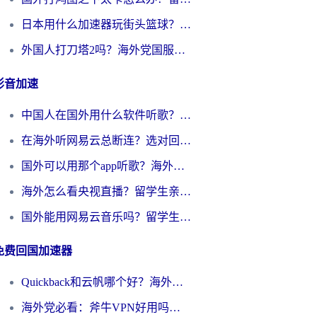
日本用什么加速器玩街头篮球？海外党国服游戏不卡顿的终极攻略
外国人打刀塔2吗？海外党国服游戏加速避坑全攻略
影音加速
中国人在国外用什么软件听歌？别再被地域限制卡脖子，这篇教你轻松解锁国内音乐库
在海外听网易云总断连？选对回国加速器，告别地区限制和卡顿
国外可以用那个app听歌？海外党亲测有效的回国加速方案，轻松听国内音乐听书
海外怎么看央视直播？留学生亲测：3步解决版权限制+追剧自由
国外能用网易云音乐吗？留学生亲测：3步解决海外听歌难题
免费回国加速器
Quickback和云帆哪个好？海外党2026亲测指南：选对加速器大陆工具，无缝刷国内剧玩国服
海外党必看：斧牛VPN好用吗？和GoLinkVPN对比哪个回国效果更好？