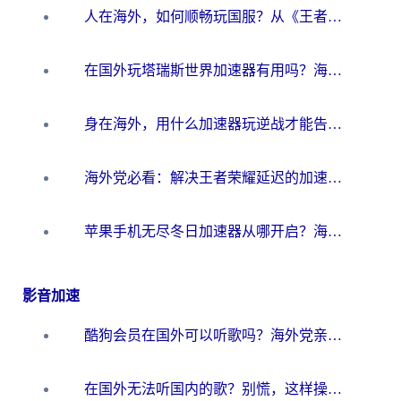
人在海外，如何顺畅玩国服？从《王者荣耀》到《云图计划》的加速器终极指南
在国外玩塔瑞斯世界加速器有用吗？海外玩家亲测后的真实答案
身在海外，用什么加速器玩逆战才能告别延迟？
海外党必看：解决王者荣耀延迟的加速器终极指南——从EVE到猫和老鼠，一个工具全搞定
苹果手机无尽冬日加速器从哪开启？海外玩家的冬日生存指南
影音加速
酷狗会员在国外可以听歌吗？海外党亲测有效：3步解决音乐权限难题
在国外无法听国内的歌？别慌，这样操作就能畅听QQ音乐（附亲测加速器推荐）