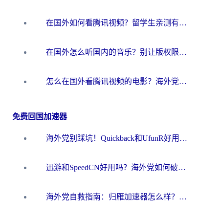
在国外如何看腾讯视频？留学生亲测有效的回国加速方案
在国外怎么听国内的音乐？别让版权限制断了你的华语歌单
怎么在国外看腾讯视频的电影？海外党亲测有效的回国加速指南
免费回国加速器
海外党别踩坑！Quickback和UfunR好用吗？选对回国加速器才能无缝刷国内资源
迅游和SpeedCN好用吗？海外党如何破解那道看不见的墙
海外党自救指南：归雁加速器怎么样？教你避开坑实现国内资源无缝访问