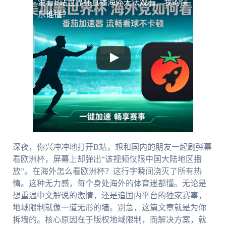
港看B站世界杯直播海外无法观看，我的快
乐谁懂？
深夜，你兴冲冲地打开B站，想和国内的朋友一起刷弹幕
看欧洲杯，屏幕上却弹出“该视频仅限中国大陆地区播
放”。在海外怎么看欧洲杯？这行字瞬间浇灭了所有热
情。这种无力感，每个身处海外的体育迷都懂。无论是
想重温中文解说的激情，还是追国内平台的独家赛事，
地域限制就像一道无形的墙。别急，这篇文章就是为你
拆墙的。核心原因在于版权地域限制，而解决方案，就