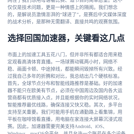
网住了我们想用母语看比赛、追节目的简单愿望。这不
仅仅是技术问题，更是一种情感上的隔阂。我们想念
的，是解说员激情澎湃的“球进了”，是赛后中文媒体深度
的战术分析，是那种无需翻译、直接共鸣的观赛氛围。
选择回国加速器，关键看这几点
市面上的加速工具五花八门，但并非所有都适合用来稳
定观看高清体育直播。一场球赛动辄两小时，网络不
稳、画面卡顿、中途掉线，都能瞬间毁掉所有兴致。经
过我自己多年的折腾和对比，我总结出几个硬核标准。
首先，全球节点分布和智能线路推荐是基础。好的加速
器不能只在欧美有节点，必须在中国周边及国内各大运
营商都有优质接入点，并且能根据你的实时网络状况，
智能推荐最优线路，确保连接又快又稳。其次，多平台
支持至关重要。我们可能用手机在通勤路上看集锦，用
平板在咖啡馆看直播，用电脑在家连接大屏幕沉浸式观
赛。因此，加速器需要完美支持Android、iOS、
Windows、macOS全平台，并且允许一个账号在多个设备