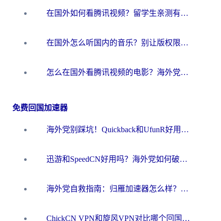
在国外如何看腾讯视频？留学生亲测有效的回国加速方案
在国外怎么听国内的音乐？别让版权限制断了你的华语歌单
怎么在国外看腾讯视频的电影？海外党亲测有效的回国加速指南
免费回国加速器
海外党别踩坑！Quickback和UfunR好用吗？选对回国加速器才能无缝刷国内资源
迅游和SpeedCN好用吗？海外党如何破解那道看不见的墙
海外党自救指南：归雁加速器怎么样？教你避开坑实现国内资源无缝访问
ChickCN VPN和旋风VPN对比哪个回国效果更好？海外用户的选择困境与出路