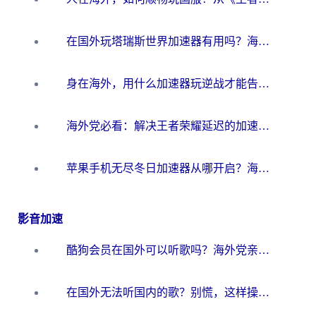
在国外玩塔瑞斯世界加速器有用吗？海外玩家亲测后的真实答案
身在海外，用什么加速器玩逆战才能告别延迟？
海外党必看：解决王者荣耀延迟的加速器终极指南——从EVE到猫和老鼠，一个工具全搞定
苹果手机无尽冬日加速器从哪开启？海外玩家的冬日生存指南
影音加速
酷狗会员在国外可以听歌吗？海外党亲测有效：3步解决音乐权限难题
在国外无法听国内的歌？别慌，这样操作就能畅听QQ音乐（附亲测加速器推荐）