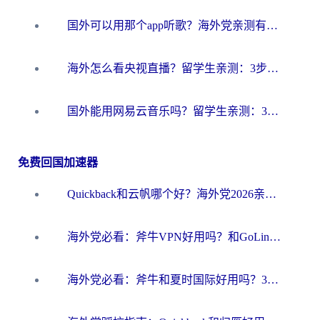
国外可以用那个app听歌？海外党亲测有效的回国加速方案，轻松听国内音乐听书
海外怎么看央视直播？留学生亲测：3步解决版权限制+追剧自由
国外能用网易云音乐吗？留学生亲测：3步解决海外听歌难题
免费回国加速器
Quickback和云帆哪个好？海外党2026亲测指南：选对加速器大陆工具，无缝刷国内剧玩国服
海外党必看：斧牛VPN好用吗？和GoLinkVPN对比哪个回国效果更好？
海外党必看：斧牛和夏时国际好用吗？3步选对回国加速器，无缝刷国内资源