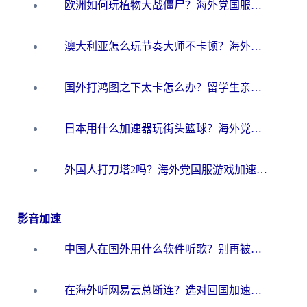
欧洲如何玩植物大战僵尸？海外党国服游戏加速避坑指南（附实测对比）
澳大利亚怎么玩节奏大师不卡顿？海外党国服游戏加速终极指南
国外打鸿图之下太卡怎么办？留学生亲测有效的国服游戏加速方案
日本用什么加速器玩街头篮球？海外党国服游戏不卡顿的终极攻略
外国人打刀塔2吗？海外党国服游戏加速避坑全攻略
影音加速
中国人在国外用什么软件听歌？别再被地域限制卡脖子，这篇教你轻松解锁国内音乐库
在海外听网易云总断连？选对回国加速器，告别地区限制和卡顿