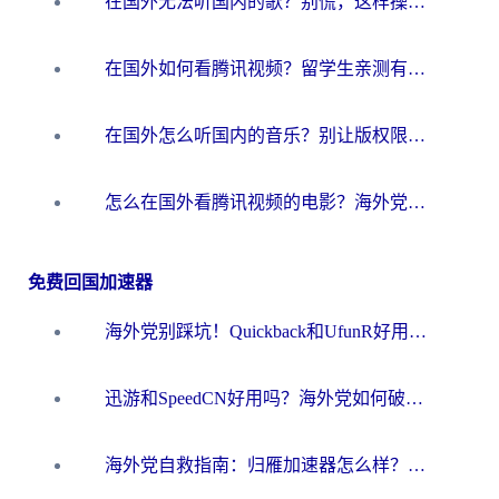
在国外无法听国内的歌？别慌，这样操作就能畅听QQ音乐（附亲测加速器推荐）
在国外如何看腾讯视频？留学生亲测有效的回国加速方案
在国外怎么听国内的音乐？别让版权限制断了你的华语歌单
怎么在国外看腾讯视频的电影？海外党亲测有效的回国加速指南
免费回国加速器
海外党别踩坑！Quickback和UfunR好用吗？选对回国加速器才能无缝刷国内资源
迅游和SpeedCN好用吗？海外党如何破解那道看不见的墙
海外党自救指南：归雁加速器怎么样？教你避开坑实现国内资源无缝访问