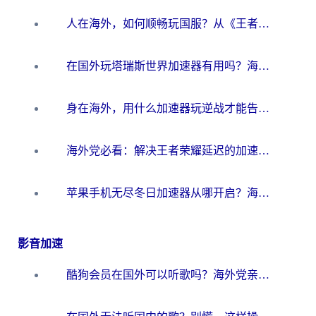
人在海外，如何顺畅玩国服？从《王者荣耀》到《云图计划》的加速器终极指南
在国外玩塔瑞斯世界加速器有用吗？海外玩家亲测后的真实答案
身在海外，用什么加速器玩逆战才能告别延迟？
海外党必看：解决王者荣耀延迟的加速器终极指南——从EVE到猫和老鼠，一个工具全搞定
苹果手机无尽冬日加速器从哪开启？海外玩家的冬日生存指南
影音加速
酷狗会员在国外可以听歌吗？海外党亲测有效：3步解决音乐权限难题