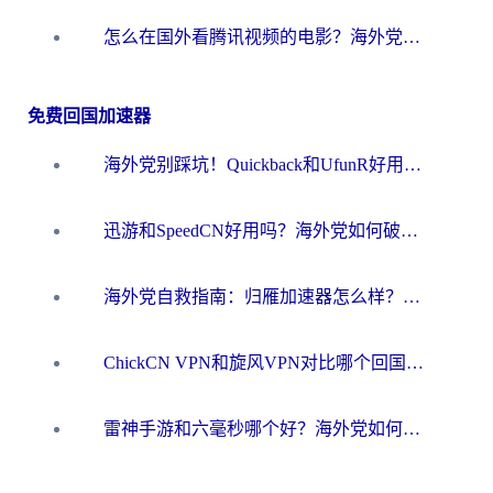
怎么在国外看腾讯视频的电影？海外党亲测有效的回国加速指南
免费回国加速器
海外党别踩坑！Quickback和UfunR好用吗？选对回国加速器才能无缝刷国内资源
迅游和SpeedCN好用吗？海外党如何破解那道看不见的墙
海外党自救指南：归雁加速器怎么样？教你避开坑实现国内资源无缝访问
ChickCN VPN和旋风VPN对比哪个回国效果更好？海外用户的选择困境与出路
雷神手游和六毫秒哪个好？海外党如何真正解锁国内资源