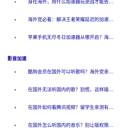
身在海外，用什么加速器玩逆战才能告别延迟？
海外党必看：解决王者荣耀延迟的加速器终极指南——从EVE到猫和老鼠，一个工具全搞定
苹果手机无尽冬日加速器从哪开启？海外玩家的冬日生存指南
影音加速
酷狗会员在国外可以听歌吗？海外党亲测有效：3步解决音乐权限难题
在国外无法听国内的歌？别慌，这样操作就能畅听QQ音乐（附亲测加速器推荐）
在国外如何看腾讯视频？留学生亲测有效的回国加速方案
在国外怎么听国内的音乐？别让版权限制断了你的华语歌单