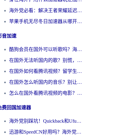
海外党必看：解决王者荣耀延迟的加速器终极指南——从EVE到猫和老鼠，一个工具全搞定
苹果手机无尽冬日加速器从哪开启？海外玩家的冬日生存指南
影音加速
酷狗会员在国外可以听歌吗？海外党亲测有效：3步解决音乐权限难题
在国外无法听国内的歌？别慌，这样操作就能畅听QQ音乐（附亲测加速器推荐）
在国外如何看腾讯视频？留学生亲测有效的回国加速方案
在国外怎么听国内的音乐？别让版权限制断了你的华语歌单
怎么在国外看腾讯视频的电影？海外党亲测有效的回国加速指南
免费回国加速器
海外党别踩坑！Quickback和UfunR好用吗？选对回国加速器才能无缝刷国内资源
迅游和SpeedCN好用吗？海外党如何破解那道看不见的墙