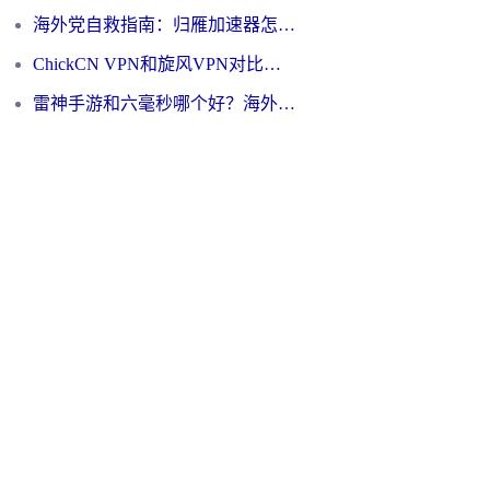
海外党自救指南：归雁加速器怎么样？教你避开坑实现国内资源无缝访问
ChickCN VPN和旋风VPN对比哪个回国效果更好？海外用户的选择困境与出路
雷神手游和六毫秒哪个好？海外党如何真正解锁国内资源