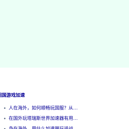
回国游戏加速
人在海外，如何顺畅玩国服？从《王者荣耀》到《云图计划》的加速器终极指南
在国外玩塔瑞斯世界加速器有用吗？海外玩家亲测后的真实答案
身在海外，用什么加速器玩逆战才能告别延迟？