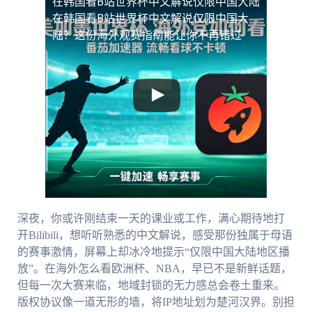
在韩国看B站世界杯中文解说仅限中国大陆
在韩国看B站世界杯中文解说仅限中国大
陆？这份海外观赛指南能让你不再错过
深夜，你或许刚结束一天的课业或工作，满心期待地打
开Bilibili，想听听熟悉的中文解说，感受那份独属于母语
的赛事激情，屏幕上却冰冷地提示“仅限中国大陆地区播
放”。在海外怎么看欧洲杯、NBA，早已不是新鲜话题，
但每一次大赛来临，地域封锁的无力感总会卷土重来。
版权协议像一道无形的墙，将IP地址划为楚河汉界。别担