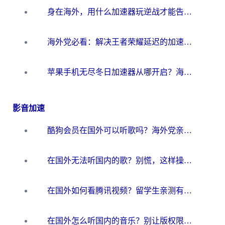
身在海外，用什么加速器玩逆战才能告别延迟？
海外党必看：解决王者荣耀延迟的加速器终极指南——从EVE到猫和老鼠，一个工具全搞定
苹果手机无尽冬日加速器从哪开启？海外玩家的冬日生存指南
影音加速
酷狗会员在国外可以听歌吗？海外党亲测有效：3步解决音乐权限难题
在国外无法听国内的歌？别慌，这样操作就能畅听QQ音乐（附亲测加速器推荐）
在国外如何看腾讯视频？留学生亲测有效的回国加速方案
在国外怎么听国内的音乐？别让版权限制断了你的华语歌单