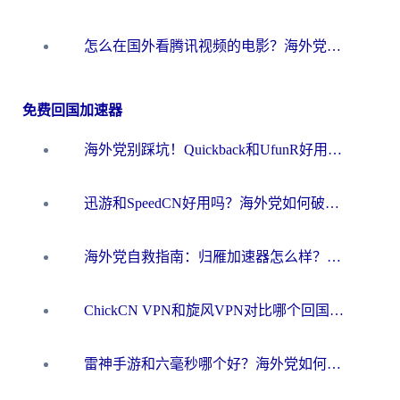
怎么在国外看腾讯视频的电影？海外党亲测有效的回国加速指南
免费回国加速器
海外党别踩坑！Quickback和UfunR好用吗？选对回国加速器才能无缝刷国内资源
迅游和SpeedCN好用吗？海外党如何破解那道看不见的墙
海外党自救指南：归雁加速器怎么样？教你避开坑实现国内资源无缝访问
ChickCN VPN和旋风VPN对比哪个回国效果更好？海外用户的选择困境与出路
雷神手游和六毫秒哪个好？海外党如何真正解锁国内资源