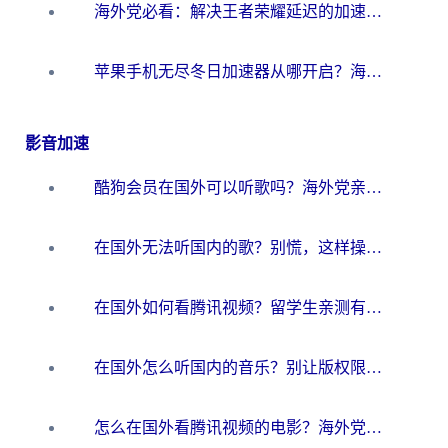
海外党必看：解决王者荣耀延迟的加速器终极指南——从EVE到猫和老鼠，一个工具全搞定
苹果手机无尽冬日加速器从哪开启？海外玩家的冬日生存指南
影音加速
酷狗会员在国外可以听歌吗？海外党亲测有效：3步解决音乐权限难题
在国外无法听国内的歌？别慌，这样操作就能畅听QQ音乐（附亲测加速器推荐）
在国外如何看腾讯视频？留学生亲测有效的回国加速方案
在国外怎么听国内的音乐？别让版权限制断了你的华语歌单
怎么在国外看腾讯视频的电影？海外党亲测有效的回国加速指南