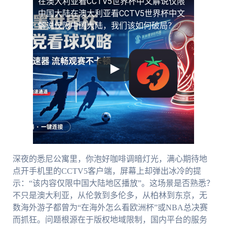
在澳大利亚看CCTV5世界杯中文解说仅限
中国大陆
在澳大利亚看CCTV5世界杯中文
解说仅限中国大陆，我们该如何破局？
深夜的悉尼公寓里，你泡好咖啡调暗灯光，满心期待地
点开手机里的CCTV5客户端，屏幕上却弹出冰冷的提
示：“该内容仅限中国大陆地区播放”。这场景是否熟悉？
不只是澳大利亚，从伦敦到多伦多，从柏林到东京，无
数海外游子都曾为“在海外怎么看欧洲杯”或NBA总决赛
而抓狂。问题根源在于版权地域限制，国内平台的服务