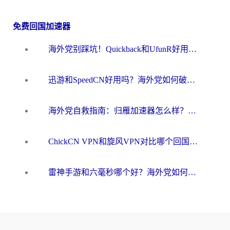
免费回国加速器
海外党别踩坑！Quickback和UfunR好用吗？选对回国加速器才能无缝刷国内资源
迅游和SpeedCN好用吗？海外党如何破解那道看不见的墙
海外党自救指南：归雁加速器怎么样？教你避开坑实现国内资源无缝访问
ChickCN VPN和旋风VPN对比哪个回国效果更好？海外用户的选择困境与出路
雷神手游和六毫秒哪个好？海外党如何真正解锁国内资源