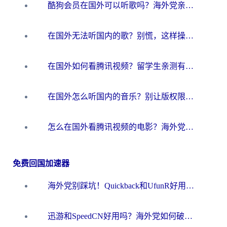
酷狗会员在国外可以听歌吗？海外党亲测有效：3步解决音乐权限难题
在国外无法听国内的歌？别慌，这样操作就能畅听QQ音乐（附亲测加速器推荐）
在国外如何看腾讯视频？留学生亲测有效的回国加速方案
在国外怎么听国内的音乐？别让版权限制断了你的华语歌单
怎么在国外看腾讯视频的电影？海外党亲测有效的回国加速指南
免费回国加速器
海外党别踩坑！Quickback和UfunR好用吗？选对回国加速器才能无缝刷国内资源
迅游和SpeedCN好用吗？海外党如何破解那道看不见的墙