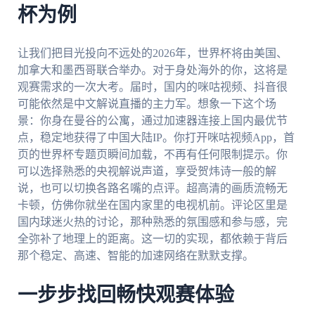
杯为例
让我们把目光投向不远处的2026年，世界杯将由美国、
加拿大和墨西哥联合举办。对于身处海外的你，这将是
观赛需求的一次大考。届时，国内的咪咕视频、抖音很
可能依然是中文解说直播的主力军。想象一下这个场
景：你身在曼谷的公寓，通过加速器连接上国内最优节
点，稳定地获得了中国大陆IP。你打开咪咕视频App，首
页的世界杯专题页瞬间加载，不再有任何限制提示。你
可以选择熟悉的央视解说声道，享受贺炜诗一般的解
说，也可以切换各路名嘴的点评。超高清的画质流畅无
卡顿，仿佛你就坐在国内家里的电视机前。评论区里是
国内球迷火热的讨论，那种熟悉的氛围感和参与感，完
全弥补了地理上的距离。这一切的实现，都依赖于背后
那个稳定、高速、智能的加速网络在默默支撑。
一步步找回畅快观赛体验