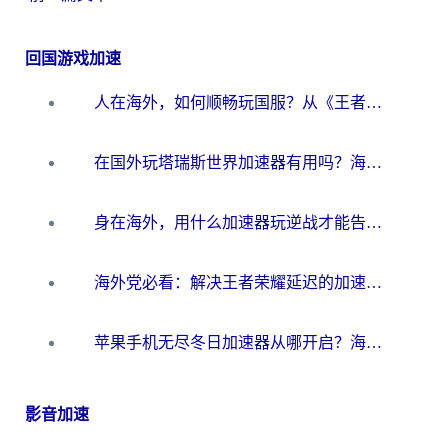
回国游戏加速
人在海外，如何顺畅玩国服？从《王者荣耀》到《云图计划》的加速器终极指南
在国外玩塔瑞斯世界加速器有用吗？海外玩家亲测后的真实答案
身在海外，用什么加速器玩逆战才能告别延迟？
海外党必看：解决王者荣耀延迟的加速器终极指南——从EVE到猫和老鼠，一个工具全搞定
苹果手机无尽冬日加速器从哪开启？海外玩家的冬日生存指南
影音加速