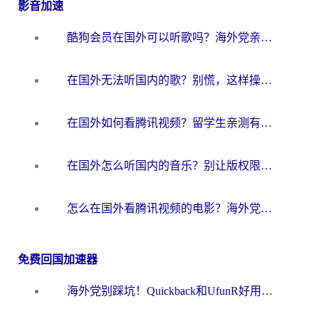
影音加速
酷狗会员在国外可以听歌吗？海外党亲测有效：3步解决音乐权限难题
在国外无法听国内的歌？别慌，这样操作就能畅听QQ音乐（附亲测加速器推荐）
在国外如何看腾讯视频？留学生亲测有效的回国加速方案
在国外怎么听国内的音乐？别让版权限制断了你的华语歌单
怎么在国外看腾讯视频的电影？海外党亲测有效的回国加速指南
免费回国加速器
海外党别踩坑！Quickback和UfunR好用吗？选对回国加速器才能无缝刷国内资源