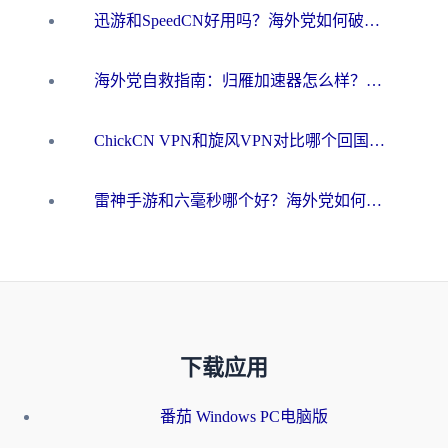
迅游和SpeedCN好用吗？海外党如何破解那道看不见的墙
海外党自救指南：归雁加速器怎么样？教你避开坑实现国内资源无缝访问
ChickCN VPN和旋风VPN对比哪个回国效果更好？海外用户的选择困境与出路
雷神手游和六毫秒哪个好？海外党如何真正解锁国内资源
下载应用
番茄 Windows PC电脑版