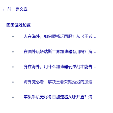
←
前一篇文章
回国游戏加速
人在海外，如何顺畅玩国服？从《王者荣耀》到《云图计划》的加速器终极指南
在国外玩塔瑞斯世界加速器有用吗？海外玩家亲测后的真实答案
身在海外，用什么加速器玩逆战才能告别延迟？
海外党必看：解决王者荣耀延迟的加速器终极指南——从EVE到猫和老鼠，一个工具全搞定
苹果手机无尽冬日加速器从哪开启？海外玩家的冬日生存指南