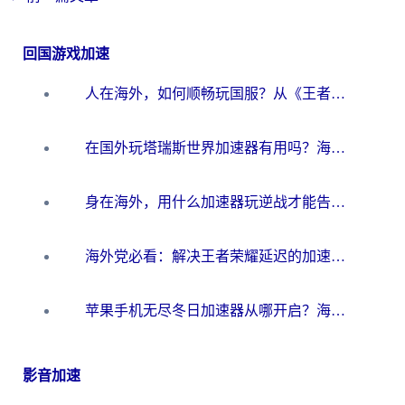
回国游戏加速
人在海外，如何顺畅玩国服？从《王者荣耀》到《云图计划》的加速器终极指南
在国外玩塔瑞斯世界加速器有用吗？海外玩家亲测后的真实答案
身在海外，用什么加速器玩逆战才能告别延迟？
海外党必看：解决王者荣耀延迟的加速器终极指南——从EVE到猫和老鼠，一个工具全搞定
苹果手机无尽冬日加速器从哪开启？海外玩家的冬日生存指南
影音加速