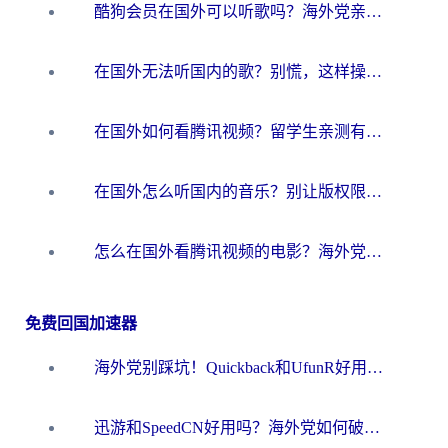
酷狗会员在国外可以听歌吗？海外党亲测有效：3步解决音乐权限难题
在国外无法听国内的歌？别慌，这样操作就能畅听QQ音乐（附亲测加速器推荐）
在国外如何看腾讯视频？留学生亲测有效的回国加速方案
在国外怎么听国内的音乐？别让版权限制断了你的华语歌单
怎么在国外看腾讯视频的电影？海外党亲测有效的回国加速指南
免费回国加速器
海外党别踩坑！Quickback和UfunR好用吗？选对回国加速器才能无缝刷国内资源
迅游和SpeedCN好用吗？海外党如何破解那道看不见的墙