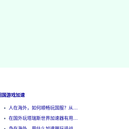
回国游戏加速
人在海外，如何顺畅玩国服？从《王者荣耀》到《云图计划》的加速器终极指南
在国外玩塔瑞斯世界加速器有用吗？海外玩家亲测后的真实答案
身在海外，用什么加速器玩逆战才能告别延迟？