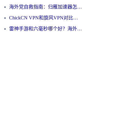
海外党自救指南：归雁加速器怎么样？教你避开坑实现国内资源无缝访问
ChickCN VPN和旋风VPN对比哪个回国效果更好？海外用户的选择困境与出路
雷神手游和六毫秒哪个好？海外党如何真正解锁国内资源