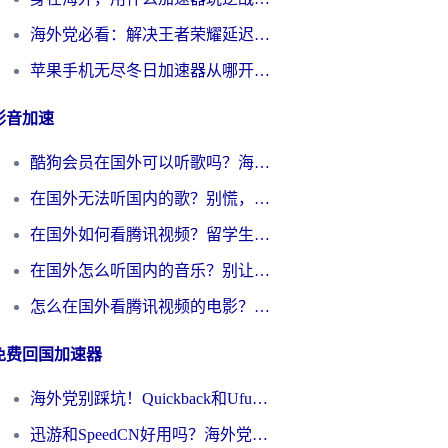
海外党必看：解决王者荣耀延迟的加速器终极指南——从EVE到猫和老鼠，一个工具全搞定
苹果手机无尽冬日加速器从哪开启？海外玩家的冬日生存指南
影音加速
酷狗会员在国外可以听歌吗？海外党亲测有效：3步解决音乐权限难题
在国外无法听国内的歌？别慌，这样操作就能畅听QQ音乐（附亲测加速器推荐）
在国外如何看腾讯视频？留学生亲测有效的回国加速方案
在国外怎么听国内的音乐？别让版权限制断了你的华语歌单
怎么在国外看腾讯视频的电影？海外党亲测有效的回国加速指南
免费回国加速器
海外党别踩坑！Quickback和UfunR好用吗？选对回国加速器才能无缝刷国内资源
迅游和SpeedCN好用吗？海外党如何破解那道看不见的墙