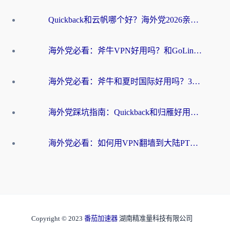
Quickback和云帆哪个好？海外党2026亲测指南：选对加速器大陆工具，无缝刷国内剧玩国服
海外党必看：斧牛VPN好用吗？和GoLinkVPN对比哪个回国效果更好？
海外党必看：斧牛和夏时国际好用吗？3步选对回国加速器，无缝刷国内资源
海外党踩坑指南：Quickback和归雁好用吗？选对加速器才能无缝刷国内资源
海外党必看：如何用VPN翻墙到大陆PTT？一篇解决你所有回国加速痛点
Copyright © 2023
番茄加速器
湖南精准量科技有限公司