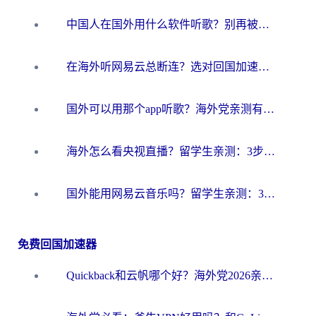
中国人在国外用什么软件听歌？别再被地域限制卡脖子，这篇教你轻松解锁国内音乐库
在海外听网易云总断连？选对回国加速器，告别地区限制和卡顿
国外可以用那个app听歌？海外党亲测有效的回国加速方案，轻松听国内音乐听书
海外怎么看央视直播？留学生亲测：3步解决版权限制+追剧自由
国外能用网易云音乐吗？留学生亲测：3步解决海外听歌难题
免费回国加速器
Quickback和云帆哪个好？海外党2026亲测指南：选对加速器大陆工具，无缝刷国内剧玩国服