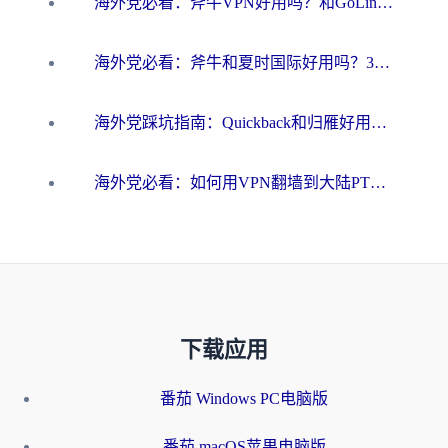
海外党必看：斧牛VPN好用吗？和GoLinkVPN对比哪个回国效果更好？
海外党必看：斧牛和夏时国际好用吗？3步选对回国加速器，无缝刷国内资源
海外党踩坑指南：Quickback和归雁好用吗？选对加速器才能无缝刷国内资源
海外党必看：如何用VPN翻墙到大陆PTT？一篇解决你所有回国加速痛点
下载应用
番茄 Windows PC电脑版
番茄 macOS苹果电脑版