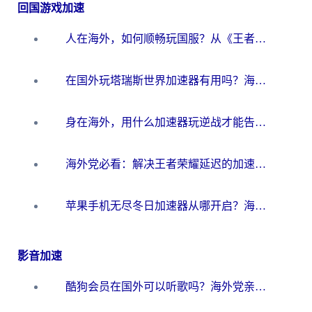
回国游戏加速
人在海外，如何顺畅玩国服？从《王者荣耀》到《云图计划》的加速器终极指南
在国外玩塔瑞斯世界加速器有用吗？海外玩家亲测后的真实答案
身在海外，用什么加速器玩逆战才能告别延迟？
海外党必看：解决王者荣耀延迟的加速器终极指南——从EVE到猫和老鼠，一个工具全搞定
苹果手机无尽冬日加速器从哪开启？海外玩家的冬日生存指南
影音加速
酷狗会员在国外可以听歌吗？海外党亲测有效：3步解决音乐权限难题