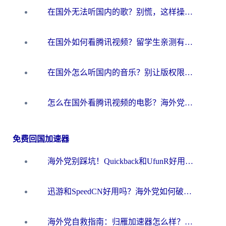
在国外无法听国内的歌？别慌，这样操作就能畅听QQ音乐（附亲测加速器推荐）
在国外如何看腾讯视频？留学生亲测有效的回国加速方案
在国外怎么听国内的音乐？别让版权限制断了你的华语歌单
怎么在国外看腾讯视频的电影？海外党亲测有效的回国加速指南
免费回国加速器
海外党别踩坑！Quickback和UfunR好用吗？选对回国加速器才能无缝刷国内资源
迅游和SpeedCN好用吗？海外党如何破解那道看不见的墙
海外党自救指南：归雁加速器怎么样？教你避开坑实现国内资源无缝访问