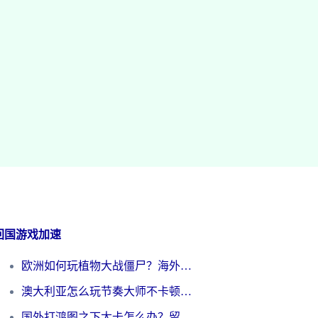
回国游戏加速
欧洲如何玩植物大战僵尸？海外党国服游戏加速避坑指南（附实测对比）
澳大利亚怎么玩节奏大师不卡顿？海外党国服游戏加速终极指南
国外打鸿图之下太卡怎么办？留学生亲测有效的国服游戏加速方案