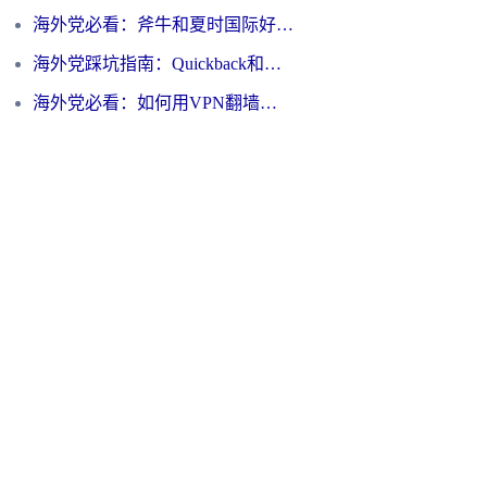
海外党必看：斧牛和夏时国际好用吗？3步选对回国加速器，无缝刷国内资源
海外党踩坑指南：Quickback和归雁好用吗？选对加速器才能无缝刷国内资源
海外党必看：如何用VPN翻墙到大陆PTT？一篇解决你所有回国加速痛点