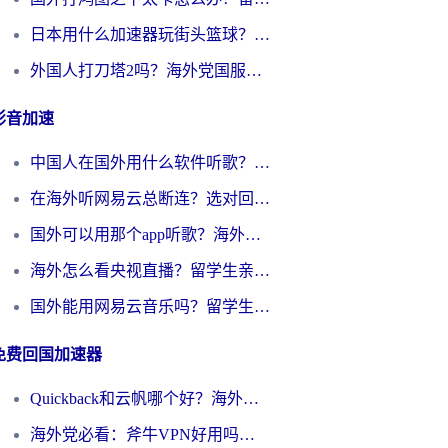
日本用什么加速器玩街头篮球？海外党国服游戏不卡顿的终极攻略
外国人打刀塔2吗？海外党国服游戏加速避坑全攻略
影音加速
中国人在国外用什么软件听歌？别再被地域限制卡脖子，这篇教你轻松解锁国内音乐库
在海外听网易云总断连？选对回国加速器，告别地区限制和卡顿
国外可以用那个app听歌？海外党亲测有效的回国加速方案，轻松听国内音乐听书
海外怎么看央视直播？留学生亲测：3步解决版权限制+追剧自由
国外能用网易云音乐吗？留学生亲测：3步解决海外听歌难题
免费回国加速器
Quickback和云帆哪个好？海外党2026亲测指南：选对加速器大陆工具，无缝刷国内剧玩国服
海外党必看：斧牛VPN好用吗？和GoLinkVPN对比哪个回国效果更好？