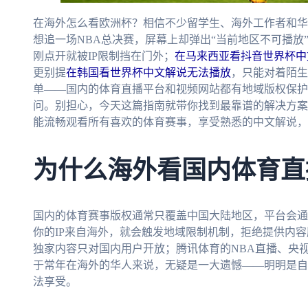
在海外怎么看欧洲杯？相信不少留学生、海外工作者和华
想追一场NBA总决赛，屏幕上却弹出“当前地区不可播放
刚点开就被IP限制挡在门外；
在马来西亚看抖音世界杯中
更别提
在韩国看世界杯中文解说无法播放
，只能对着陌生
单——国内的体育直播平台和视频网站都有地域版权保护
问。别担心，今天这篇指南就带你找到最靠谱的解决方案
能流畅观看所有喜欢的体育赛事，享受熟悉的中文解说，
为什么海外看国内体育直
国内的体育赛事版权通常只覆盖中国大陆地区，平台会通
你的IP来自海外，就会触发地域限制机制，拒绝提供内
独家内容只对国内用户开放；腾讯体育的NBA直播、央
于常年在海外的华人来说，无疑是一大遗憾——明明是自
法享受。