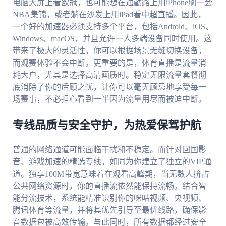
电脑大屏上看欧冠，也可能想在通勤路上用iPhone刷一会
NBA集锦，或者躺在沙发上用iPad看中超直播。因此，
一个好的加速器必须支持多个平台，包括Android、iOS、
Windows、macOS，并且允许一人多端设备同时使用。这
带来了极大的灵活性，你可以根据场景无缝切换设备，
而观赛体验不会中断。更重要的是，体育直播是流量消
耗大户，尤其是选择高清画质时。稳定无限流量套餐彻
底消除了你的后顾之忧，让你可以毫无顾忌地享受每一
场赛事，不必担心看到一半因为流量用尽而被迫中断。
专线品质与安全守护，为热爱保驾护航
普通的网络通道可能面临干扰和不稳定。而针对回国影
音、游戏加速的精选专线，如同为你建立了独立的VIP通
道。独享100M带宽意味着在观看高峰期，当无数人挤占
公共网络资源时，你的直播流依然能保持流畅。结合智
能分流技术，系统能精准识别你的咪咕视频、央视频、
腾讯体育等流量，并将其优先引导至最优线路，确保影
音数据包被高效传输。与此同时，所有数据都经过安全