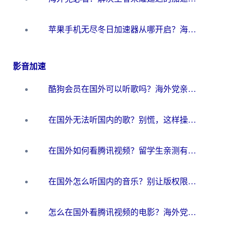
苹果手机无尽冬日加速器从哪开启？海外玩家的冬日生存指南
影音加速
酷狗会员在国外可以听歌吗？海外党亲测有效：3步解决音乐权限难题
在国外无法听国内的歌？别慌，这样操作就能畅听QQ音乐（附亲测加速器推荐）
在国外如何看腾讯视频？留学生亲测有效的回国加速方案
在国外怎么听国内的音乐？别让版权限制断了你的华语歌单
怎么在国外看腾讯视频的电影？海外党亲测有效的回国加速指南