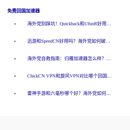
免费回国加速器
海外党别踩坑！Quickback和UfunR好用吗？选对回国加速器才能无缝刷国内资源
迅游和SpeedCN好用吗？海外党如何破解那道看不见的墙
海外党自救指南：归雁加速器怎么样？教你避开坑实现国内资源无缝访问
ChickCN VPN和旋风VPN对比哪个回国效果更好？海外用户的选择困境与出路
雷神手游和六毫秒哪个好？海外党如何真正解锁国内资源