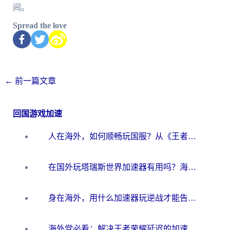
间。
Spread the love
←
前一篇文章
回国游戏加速
人在海外，如何顺畅玩国服？从《王者荣耀》到《云图计划》的加速器终极指南
在国外玩塔瑞斯世界加速器有用吗？海外玩家亲测后的真实答案
身在海外，用什么加速器玩逆战才能告别延迟？
海外党必看：解决王者荣耀延迟的加速器终极指南——从EVE到猫和老鼠，一个工具全搞定