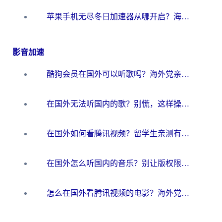
苹果手机无尽冬日加速器从哪开启？海外玩家的冬日生存指南
影音加速
酷狗会员在国外可以听歌吗？海外党亲测有效：3步解决音乐权限难题
在国外无法听国内的歌？别慌，这样操作就能畅听QQ音乐（附亲测加速器推荐）
在国外如何看腾讯视频？留学生亲测有效的回国加速方案
在国外怎么听国内的音乐？别让版权限制断了你的华语歌单
怎么在国外看腾讯视频的电影？海外党亲测有效的回国加速指南