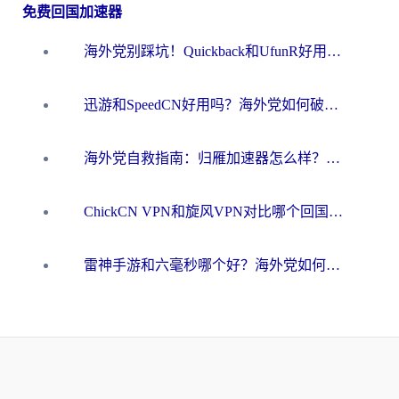
免费回国加速器
海外党别踩坑！Quickback和UfunR好用吗？选对回国加速器才能无缝刷国内资源
迅游和SpeedCN好用吗？海外党如何破解那道看不见的墙
海外党自救指南：归雁加速器怎么样？教你避开坑实现国内资源无缝访问
ChickCN VPN和旋风VPN对比哪个回国效果更好？海外用户的选择困境与出路
雷神手游和六毫秒哪个好？海外党如何真正解锁国内资源