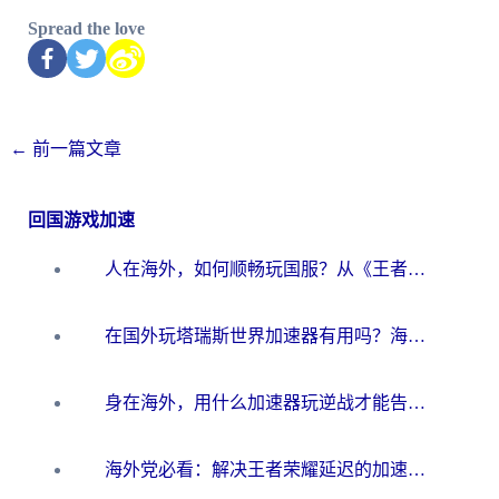
Spread the love
←
前一篇文章
回国游戏加速
人在海外，如何顺畅玩国服？从《王者荣耀》到《云图计划》的加速器终极指南
在国外玩塔瑞斯世界加速器有用吗？海外玩家亲测后的真实答案
身在海外，用什么加速器玩逆战才能告别延迟？
海外党必看：解决王者荣耀延迟的加速器终极指南——从EVE到猫和老鼠，一个工具全搞定