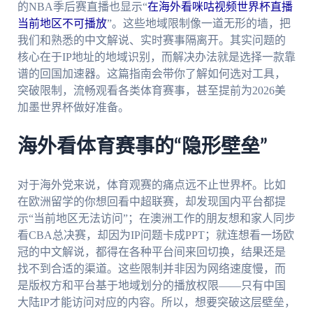
的NBA季后赛直播也显示“
在海外看咪咕视频世界杯直播
当前地区不可播放
”。这些地域限制像一道无形的墙，把
我们和熟悉的中文解说、实时赛事隔离开。其实问题的
核心在于IP地址的地域识别，而解决办法就是选择一款靠
谱的回国加速器。这篇指南会带你了解如何选对工具，
突破限制，流畅观看各类体育赛事，甚至提前为2026美
加墨世界杯做好准备。
海外看体育赛事的“隐形壁垒”
对于海外党来说，体育观赛的痛点远不止世界杯。比如
在欧洲留学的你想回看中超联赛，却发现国内平台都提
示“当前地区无法访问”；在澳洲工作的朋友想和家人同步
看CBA总决赛，却因为IP问题卡成PPT；就连想看一场欧
冠的中文解说，都得在各种平台间来回切换，结果还是
找不到合适的渠道。这些限制并非因为网络速度慢，而
是版权方和平台基于地域划分的播放权限——只有中国
大陆IP才能访问对应的内容。所以，想要突破这层壁垒，