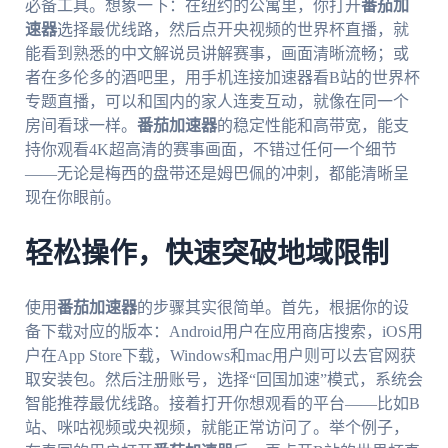
必备工具。想象一下：在纽约的公寓里，你打开
番茄加
速器
选择最优线路，然后点开央视频的世界杯直播，就
能看到熟悉的中文解说员讲解赛事，画面清晰流畅；或
者在多伦多的酒吧里，用手机连接加速器看B站的世界杯
专题直播，可以和国内的家人连麦互动，就像在同一个
房间看球一样。
番茄加速器
的稳定性能和高带宽，能支
持你观看4K超高清的赛事画面，不错过任何一个细节
——无论是梅西的盘带还是姆巴佩的冲刺，都能清晰呈
现在你眼前。
轻松操作，快速突破地域限制
使用
番茄加速器
的步骤其实很简单。首先，根据你的设
备下载对应的版本：Android用户在应用商店搜索，iOS用
户在App Store下载，Windows和mac用户则可以去官网获
取安装包。然后注册账号，选择“回国加速”模式，系统会
智能推荐最优线路。接着打开你想观看的平台——比如B
站、咪咕视频或央视频，就能正常访问了。举个例子，