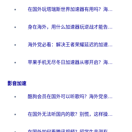
在国外玩塔瑞斯世界加速器有用吗？海外玩家亲测后的真实答案
身在海外，用什么加速器玩逆战才能告别延迟？
海外党必看：解决王者荣耀延迟的加速器终极指南——从EVE到猫和老鼠，一个工具全搞定
苹果手机无尽冬日加速器从哪开启？海外玩家的冬日生存指南
影音加速
酷狗会员在国外可以听歌吗？海外党亲测有效：3步解决音乐权限难题
在国外无法听国内的歌？别慌，这样操作就能畅听QQ音乐（附亲测加速器推荐）
在国外如何看腾讯视频？留学生亲测有效的回国加速方案