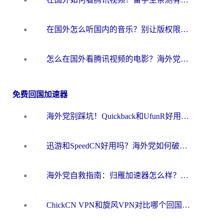
在国外怎么听国内的音乐？别让版权限制断了你的华语歌单
怎么在国外看腾讯视频的电影？海外党亲测有效的回国加速指南
免费回国加速器
海外党别踩坑！Quickback和UfunR好用吗？选对回国加速器才能无缝刷国内资源
迅游和SpeedCN好用吗？海外党如何破解那道看不见的墙
海外党自救指南：归雁加速器怎么样？教你避开坑实现国内资源无缝访问
ChickCN VPN和旋风VPN对比哪个回国效果更好？海外用户的选择困境与出路