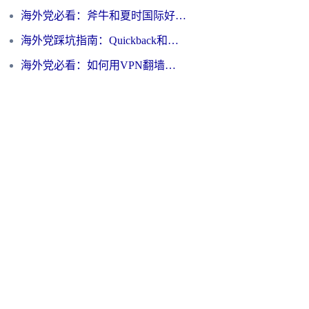
海外党必看：斧牛和夏时国际好用吗？3步选对回国加速器，无缝刷国内资源
海外党踩坑指南：Quickback和归雁好用吗？选对加速器才能无缝刷国内资源
海外党必看：如何用VPN翻墙到大陆PTT？一篇解决你所有回国加速痛点