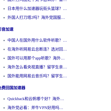
日本用什么加速器玩街头篮球？海外党国服游戏不卡顿的终极攻略
外国人打刀塔2吗？海外党国服游戏加速避坑全攻略
影音加速
中国人在国外用什么软件听歌？别再被地域限制卡脖子，这篇教你轻松解锁国内音乐库
在海外听网易云总断连？选对回国加速器，告别地区限制和卡顿
国外可以用那个app听歌？海外党亲测有效的回国加速方案，轻松听国内音乐听书
海外怎么看央视直播？留学生亲测：3步解决版权限制+追剧自由
国外能用网易云音乐吗？留学生亲测：3步解决海外听歌难题
免费回国加速器
Quickback和云帆哪个好？海外党2026亲测指南：选对加速器大陆工具，无缝刷国内剧玩国服
海外党必看：斧牛VPN好用吗？和GoLinkVPN对比哪个回国效果更好？