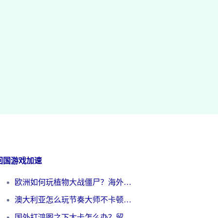
回国游戏加速
欧洲如何玩植物大战僵尸？海外党国服游戏加速避坑指南（附实测对比）
澳大利亚怎么玩节奏大师不卡顿？海外党国服游戏加速终极指南
国外打鸿图之下太卡怎么办？留学生亲测有效的国服游戏加速方案