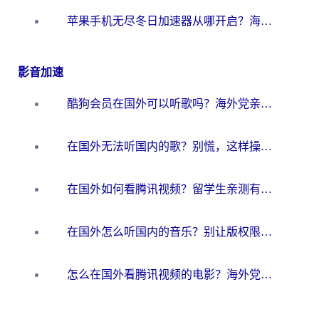
苹果手机无尽冬日加速器从哪开启？海外玩家的冬日生存指南
影音加速
酷狗会员在国外可以听歌吗？海外党亲测有效：3步解决音乐权限难题
在国外无法听国内的歌？别慌，这样操作就能畅听QQ音乐（附亲测加速器推荐）
在国外如何看腾讯视频？留学生亲测有效的回国加速方案
在国外怎么听国内的音乐？别让版权限制断了你的华语歌单
怎么在国外看腾讯视频的电影？海外党亲测有效的回国加速指南