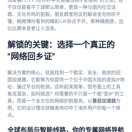
加坡看CCTV5世界杯中文直播当前IP受限制”的无奈。这
不仅仅是看不了球那么简单，更是一种与国内社交话
题、文化共鸣的割裂。朋友群里热议的解说金句你听不
懂，刷微博时看到的精彩GIF你点不开，那种隔阂感，远
比比赛本身更让人沮丧。
解锁的关键：选择一个真正的
“网络回乡证”
解决方案的核心，就是找到一个稳定、安全、高效的回
国加速器，它能够为你提供一个位于中国大陆的虚拟IP地
址，骗过平台的检测。这听起来简单，但市面上的工具
鱼龙混杂，如何挑选？你需要的不只是一个能“变IP”的工
具，而是一个全方位的网络护航服务。以
番茄加速器
为
例，它的设计理念就精准地切中了海外用户的每一个痒
点。
全球布局与智能线路，你的专属网络导航