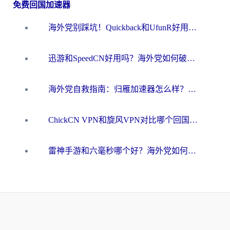
免费回国加速器
海外党别踩坑！Quickback和UfunR好用吗？选对回国加速器才能无缝刷国内资源
迅游和SpeedCN好用吗？海外党如何破解那道看不见的墙
海外党自救指南：归雁加速器怎么样？教你避开坑实现国内资源无缝访问
ChickCN VPN和旋风VPN对比哪个回国效果更好？海外用户的选择困境与出路
雷神手游和六毫秒哪个好？海外党如何真正解锁国内资源